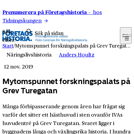
Hoppa till innehåll
Prenumerera på Företagshistoria –
hos
Tidningskungen
Sök
Sök
efter:
Start
/
Myt­omspunnet forsknings­palats på Grev Turegatan
Näringslivshistoria
Anders Houltz
12 nov. 2019
Myt­omspunnet forsknings­palats på
Grev Turegatan
Många förbipasserande genom åren har frågat sig
varför det sitter ett hästhuvud i sten ovanför IVAs
huvudentré på Grev Turegatan. Svaret ligger i
byggnadens långa och växlingsrika historia. I hundra