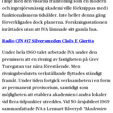
i linje med den visuella framtoning som en modern
och ingenjörsmässig akademi ville förknippas med i
funktionalismens tidsålder. Inte heller denna gång
förverkligades dock planerna. Forskningsstationen
inrättades utan att IVA lämnade sitt gamla hus.
Radio CfN #17 Silversmeden Claës E Giertta
Under hela 1960-talet arbetade IVA under den
premissen att en rivning av fastigheten på Grev
Turegatan var nära förestående. Men
rivningsbeslutets verkställande flyttades ständigt
framåt. Under tiden fortgick verksamheten i en form
av permanent provisorium, samtidigt som
möjligheten att etablera akademien i andra lokaler
vid flera tidpunkter utreddes. Vid 50-årsjubileet 1969
sammanfattade IVA:s Lennart Båveryd:
”Akademien