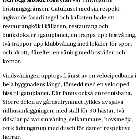
bristnings­gränsen. Gatuhuset med sin respekt­
ingivande fasad i tegel och kalksten hade ett
restaurang­kök i källaren, restaurang och
butikslokaler i gatuplanet, en trappa upp festvåning,
två trappor upp klubbvåning med lokaler för sport
och idrott, därefter en våning med bostäder och
kontor.
Vindsvåningen upptogs främst av en velocipedbana i
hela byggnadens längd, försedd med en velociped­
hiss till gatu­planet. Där fanns också en tennisbana.
Större delen av gårds­utrymmet fylldes av själva
ridhus­anläggningen, med stall för 90 hästar, två
ridsalar på var sin våning, selkammare, hovsmedja,
omklädnings­rum med dusch för damer respektive
herrar.