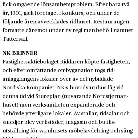
fick omgående lönsamhets­problem. Efter bara två
år, 1901, gick företaget i konkurs, och under de
följande åren avvecklades ridhuset. Restaurangen
fortsatte däremot under ny regi men behöll namnet
Tattersall.
NK BRINNER
Fastighetsaktiebolaget Riddaren köpte fastigheten,
och efter omfattande ombyggnation togs rid­
anläggningens lokaler över av det ny­bildade
Nordiska Kompaniet. NK:s huvud­varuhus låg vid
denna tid vid Stureplan (nuvarande Nordstjernan­
huset) men verksamheten expanderade och
behövde ytterligare lokaler. Av stallar, ridsalar och
smedjor blev verkstäder, magasin och butiks­
utställning för varu­husets möbel­avdelning och säng­