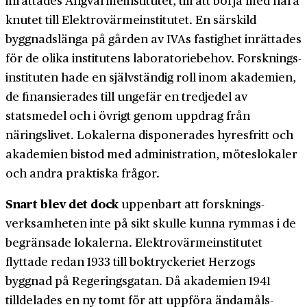
knutet till Elektro­värmeinstitutet. En särskild
byggnads­länga på gården av IVAs fastighet inrättades
för de olika institutens laboratorie­behov. Forsknings­
instituten hade en självständig roll inom akademien,
de finansierades till ungefär en tredjedel av
statsmedel och i övrigt genom uppdrag från
näringslivet. Lokalerna disponerades hyres­fritt och
akademien bistod med administration, mötes­lokaler
och andra praktiska frågor.
Snart blev det dock
uppenbart att forsknings­
verksamheten inte på sikt skulle kunna rymmas i de
begränsade lokalerna. Elektro­värme­­institutet
flyttade redan 1933 till bok­­tryckeriet Herzogs
byggnad på Regeringsgatan. Då akademien 1941
tilldelades en ny tomt för att uppföra ändamåls­­