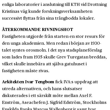
enliga laboratorier i anslutning till KTH vid Drottning
Kristinas väg kunde forskningsverksamheten
successivt flyttas från sina trångbodda lokaler.
ÅTERKOMMANDE RIVNINGSHOT
Fastigheten utgjorde från starten en stor resurs för
den unga akademien. Men redan i början av 1930-
talet syntes orosmoln. I det nya stadsplaneförslag
som lades fram 1935 skulle Grev Turegatan breddas,
vilket skulle innebära att själva gatuhuset i
fastigheten måste rivas.
Arkitekten Ivar Tengbom
fick IVA:s uppdrag att
utreda alternativen, och hans slutsatser
diskuterades i ett särskilt möte mellan Axel F.
Enström, Aseachefen J. Sigfrid Edström, Stockholms
Enskilda Banks Marcus Wallenberg jr samt Ivar