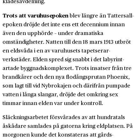
klädes­avdelning.
Trots att varuhusepoken
blev längre än Tattersall­
epoken dröjde det inte ens ett decennium innan
även den upphörde – under dramatiska
omständigheter. Natten till den 18 mars 1913 utbröt
en eldsvåda i en av varuhusets tapetserar­­
verkstäder. Elden spred sig snabbt i det labyrint­
artade byggnads­­komplexet. Trots insatser från tre
brand­kårer och den nya flodång­sprutan Phoenix,
som lagt till vid Nybrokajen och därifrån pumpade
vatten i långa slangar, dröjde det omkring sex
timmar innan elden var under kontroll.
Släckningsarbetet försvårades av att hundratals
åskådare samlades på gatorna kring eldplatsen. På
morgonen kunde det konstateras att gårds­