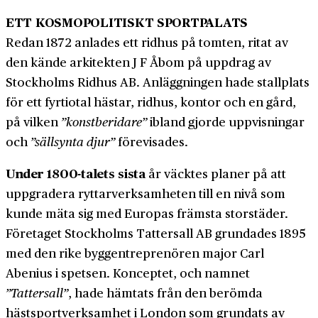
ETT KOSMOPOLITISKT SPORTPALATS
Redan 1872 anlades ett ridhus på tomten, ritat av
den kände arkitekten J F Åbom på uppdrag av
Stockholms Ridhus AB. Anläggningen hade stallplats
för ett fyrtiotal hästar, ridhus, kontor och en gård,
på vilken
”konstberidare”
ibland gjorde uppvisningar
och
”sällsynta djur”
förevisades.
Under 1800-talets sista
år väcktes planer på att
uppgradera ryttarverksamheten till en nivå som
kunde mäta sig med Europas främsta storstäder.
Företaget Stockholms Tattersall AB grundades 1895
med den rike bygg­entreprenören major Carl
Abenius i spetsen. Konceptet, och namnet
”Tattersall”
, hade hämtats från den berömda
hästsport­verksamhet i London som grundats av