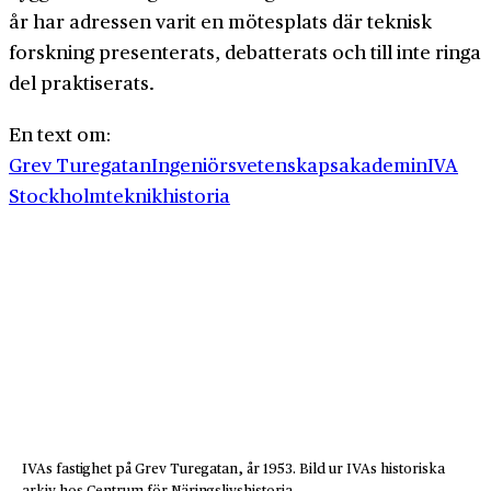
år har adressen varit en mötesplats där teknisk
forskning presenterats, debatterats och till inte ringa
del praktiserats.
En text om:
Grev Turegatan
Ingeniörsvetenskapsakademin
IVA
Stockholm
teknikhistoria
IVAs fastighet på Grev Turegatan, år 1953. Bild ur IVAs historiska
arkiv hos Centrum för Näringslivshistoria.