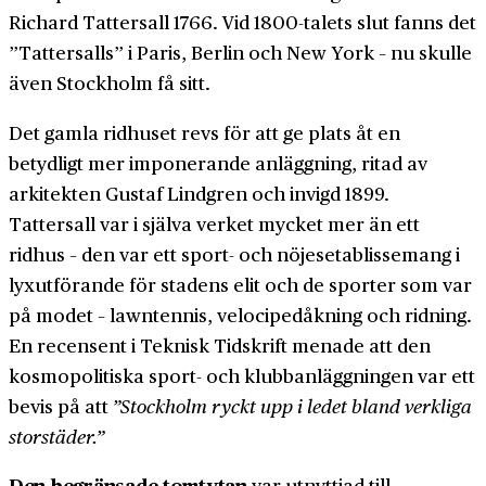
Richard Tattersall 1766. Vid 1800-talets slut fanns det
”Tattersalls” i Paris, Berlin och New York – nu skulle
även Stockholm få sitt.
Det gamla ridhuset revs för att ge plats åt en
betydligt mer imponerande anläggning, ritad av
arkitekten Gustaf Lindgren och invigd 1899.
Tattersall var i själva verket mycket mer än ett
ridhus – den var ett sport- och nöjes­etablissemang i
lyx­utförande för stadens elit och de sporter som var
på modet – lawntennis, velociped­åkning och ridning.
En recensent i Teknisk Tidskrift menade att den
kosmopolitiska sport- och klubb­anläggningen var ett
bevis på att
”Stockholm ryckt upp i ledet bland verkliga
storstäder.”
Den begränsade tomtytan
var utnyttjad till