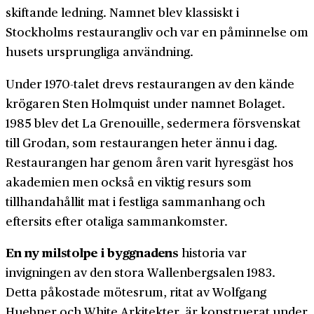
skiftande ledning. Namnet blev klassiskt i
Stockholms restaurangliv och var en påminnelse om
husets ursprungliga användning.
Under 1970-talet drevs restaurangen av den kände
krögaren Sten Holmquist under namnet Bolaget.
1985 blev det La Grenouille, sedermera försvenskat
till Grodan, som restaurangen heter ännu i dag.
Restaurangen har genom åren varit hyresgäst hos
akademien men också en viktig resurs som
tillhandahållit mat i festliga sammanhang och
eftersits efter otaliga samman­komster.
En ny milstolpe i byggnadens
historia var
invigningen av den stora Wallenbergsalen 1983.
Detta påkostade mötesrum, ritat av Wolfgang
Huebner och White Arkitekter, är konstruerat under