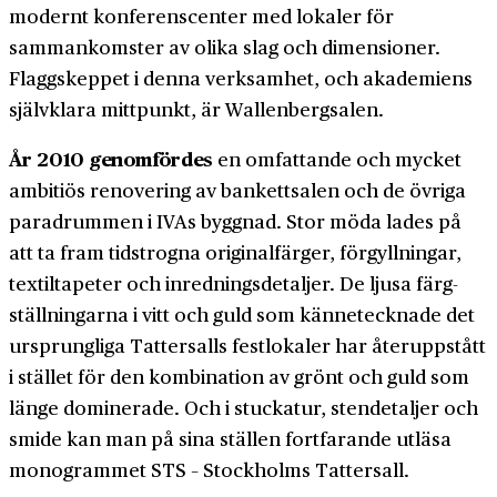
modernt konferens­center med lokaler för
sammankomster av olika slag och dimensioner.
Flaggskeppet i denna verksamhet, och akademiens
självklara mittpunkt, är Wallenbergsalen.
År 2010 genomfördes
en omfattande och mycket
ambitiös renovering av bankettsalen och de övriga
paradrummen i IVAs byggnad. Stor möda lades på
att ta fram tidstrogna originalfärger, förgyllningar,
textiltapeter och inrednings­detaljer. De ljusa färg­
ställningarna i vitt och guld som känne­tecknade det
ursprungliga Tattersalls festlokaler har återuppstått
i stället för den kombination av grönt och guld som
länge dominerade. Och i stuckatur, stendetaljer och
smide kan man på sina ställen fortfarande utläsa
monogrammet STS – Stockholms Tattersall.