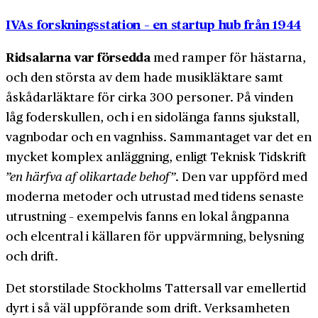
IVAs forskningsstation – en startup hub från 1944
Ridsalarna var försedda
med ramper för hästarna,
och den största av dem hade musikläktare samt
åskådar­läktare för cirka 300 personer. På vinden
låg foder­skullen, och i en sidolänga fanns sjukstall,
vagnbodar och en vagnhiss. Sammantaget var det en
mycket komplex anläggning, enligt Teknisk Tidskrift
”en härfva af olikartade behof”
. Den var uppförd med
moderna metoder och utrustad med tidens senaste
utrustning – exempelvis fanns en lokal ångpanna
och elcentral i källaren för uppvärmning, belysning
och drift.
Det storstilade Stockholms Tattersall var emellertid
dyrt i så väl uppförande som drift. Verksamheten