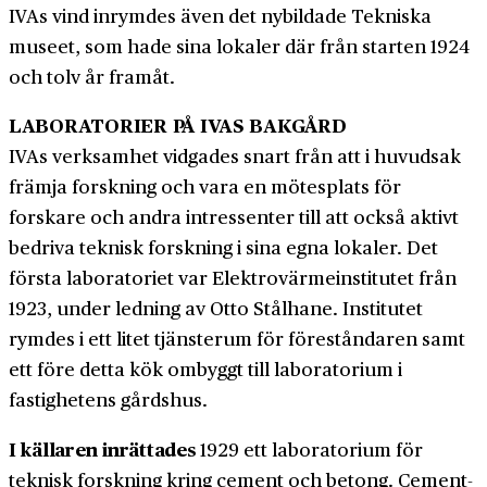
IVAs vind inrymdes även det nybildade Tekniska
museet, som hade sina lokaler där från starten 1924
och tolv år framåt.
LABORATORIER PÅ IVAS BAKGÅRD
IVAs verksamhet vidgades snart från att i huvudsak
främja forskning och vara en mötesplats för
forskare och andra intressenter till att också aktivt
bedriva teknisk forskning i sina egna lokaler. Det
första laboratoriet var Elektro­värme­institutet från
1923, under ledning av Otto Stålhane. Institutet
rymdes i ett litet tjänste­rum för föreståndaren samt
ett före detta kök ombyggt till laboratorium i
fastighetens gårdshus.
I källaren inrättades
1929 ett laboratorium för
teknisk forskning kring cement och betong. Cement­