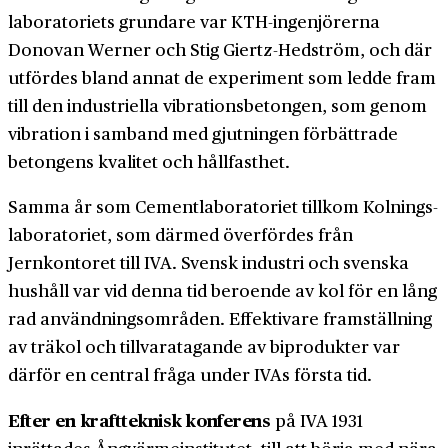
laboratoriets grundare var KTH-ingenjörerna
Donovan Werner och Stig Giertz-Hedström, och där
utfördes bland annat de experiment som ledde fram
till den industriella vibrations­­betongen, som genom
vibration i samband med gjutningen förbättrade
betongens kvalitet och hållfasthet.
Samma år som Cementlaboratoriet tillkom Kolnings­­
laboratoriet, som därmed överfördes från
Jernkontoret till IVA. Svensk industri och svenska
hushåll var vid denna tid beroende av kol för en lång
rad användnings­områden. Effektivare fram­ställning
av träkol och till­varatagande av biprodukter var
därför en central fråga under IVAs första tid.
Efter en kraftteknisk konferens
på IVA 1931
inrättades Ångvärme­institutet, till att börja med nära