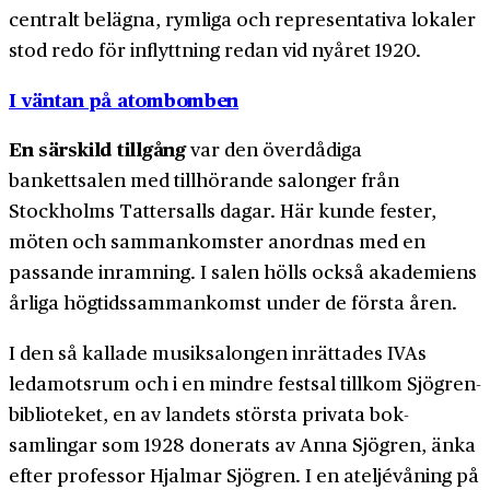
centralt belägna, rymliga och representativa lokaler
stod redo för inflyttning redan vid nyåret 1920.
I väntan på atombomben
En särskild tillgång
var den överdådiga
bankettsalen med tillhörande salonger från
Stockholms Tattersalls dagar. Här kunde fester,
möten och samman­komster anordnas med en
passande inramning. I salen hölls också akademiens
årliga högtids­­sammankomst under de första åren.
I den så kallade musiksalongen inrättades IVAs
ledamotsrum och i en mindre festsal tillkom Sjögren­­
biblioteket, en av landets största privata bok­
samlingar som 1928 donerats av Anna Sjögren, änka
efter professor Hjalmar Sjögren. I en ateljé­våning på