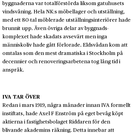
byggnaderna var total­förstörda liksom gatu­husets
vindsvåning. Hela NK:s möbellager och utställning,
med ett 80-tal möblerade utställnings­interiörer hade
brunnit upp. Även övriga delar av byggnads­
komplexet hade skadats avsevärt men inga
människo­liv hade gått förlorade. Eldsvådan kom att
omtalas som den mest dramatiska i Stockholm på
decennier och renoverings­arbetena tog lång tid i
anspråk.
IVA TAR ÖVER
Redan i mars 1919, några månader innan IVA formellt
instiftats, hade Axel F Enström på eget bevåg köpt
aktierna i fastighets­­bolaget Riddaren för den
blivande akademins räkning. Detta innebar att