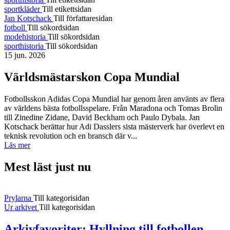
sportkläder
Till etikettsidan
Jan Kotschack
Till författaresidan
fotboll
Till sökordsidan
modehistoria
Till sökordsidan
sporthistoria
Till sökordsidan
15 jun. 2026
Världsmästarskon Copa Mundial
Fotbollsskon Adidas Copa Mundial har genom åren använts av flera
av världens bästa fotbollsspelare. Från Maradona och Tomas Brolin
till Zinedine Zidane, David Beckham och Paulo Dybala. Jan
Kotschack berättar hur Adi Dasslers sista mästerverk har överlevt en
teknisk revolution och en bransch där v...
Läs mer
Mest läst just nu
Prylarna
Till kategorisidan
Ur arkivet
Till kategorisidan
Arkivfavoriter: Hyllning till fotbollen