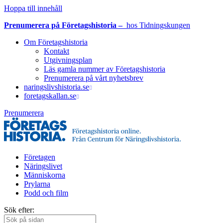
Hoppa till innehåll
Prenumerera på Företagshistoria –
hos Tidningskungen
Om Företagshistoria
Kontakt
Utgivningsplan
Läs gamla nummer av Företagshistoria
Prenumerera på vårt nyhetsbrev
naringslivshistoria.se
foretagskallan.se
Prenumerera
Företagen
Näringslivet
Människorna
Prylarna
Podd och film
Sök efter: