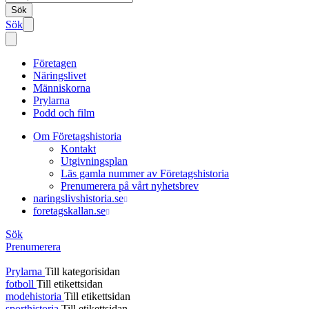
Sök
Sök
Företagen
Näringslivet
Människorna
Prylarna
Podd och film
Om Företagshistoria
Kontakt
Utgivningsplan
Läs gamla nummer av Företagshistoria
Prenumerera på vårt nyhetsbrev
naringslivshistoria.se
foretagskallan.se
Sök
Prenumerera
Prylarna
Till kategorisidan
fotboll
Till etikettsidan
modehistoria
Till etikettsidan
sporthistoria
Till etikettsidan