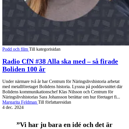
Podd och film
Till kategorisidan
Radio CfN #38 Alla ska med – så firade
Boliden 100 år
Under närmare två år har Centrum för Näringslivshistoria arbetat
med metallföretaget Bolidens historia. Lyssna på poddavsnittet där
Bolidens kommunikationschef Klas Nilsson och Centrum för
Näringslivshistorias Sara Johansson berättar om hur företaget fi...
Margarita Feldman
Till författaresidan
4 dec. 2024
”Vi har ju bara en idé och det är