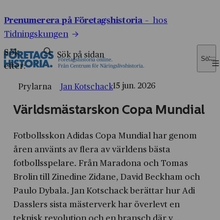
Prenumerera på Företagshistoria –
hos
Tidningskungen
Sök
Sök
efter:
15 jun. 2026
Prylarna
Jan Kotschack
Världsmästarskon Copa Mundial
Fotbollsskon Adidas Copa Mundial har genom
åren använts av flera av världens bästa
fotbollsspelare. Från Maradona och Tomas
Brolin till Zinedine Zidane, David Beckham och
Paulo Dybala. Jan Kotschack berättar hur Adi
Dasslers sista mästerverk har överlevt en
teknisk revolution och en bransch där v...