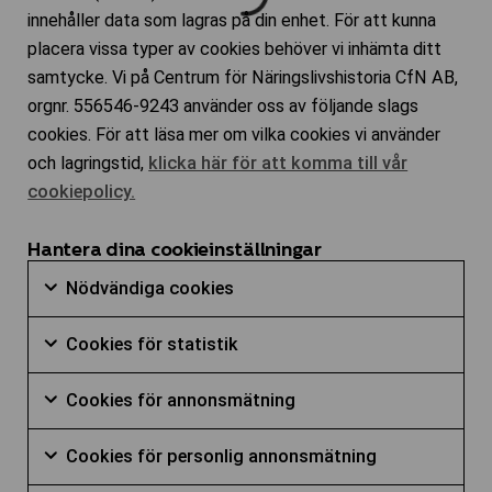
innehåller data som lagras på din enhet. För att kunna
placera vissa typer av cookies behöver vi inhämta ditt
samtycke. Vi på Centrum för Näringslivshistoria CfN AB,
orgnr. 556546-9243 använder oss av följande slags
cookies. För att läsa mer om vilka cookies vi använder
och lagringstid,
klicka här för att komma till vår
cookiepolicy.
Hantera dina cookieinställningar
Nödvändiga
Nödvändiga cookies
cookies
Markera
Cookies
kryssruta
Cookies för statistik
för
för
Markera
att
Cookies
statistik
Cookies för annonsmätning
för
samtycka
för
kryssruta
Markera
att
till
Cookies
annonsmätn
Cookies för personlig annonsmätning
för
samtycka
användning
för
kryssruta
Markera
att