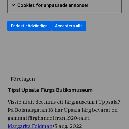
till
av
Cookies
personlig
Cookies för anpassade annonser
för
samtycka
användning
Nödvändiga
för
annonsmätn
Markera
att
till
av
cookies
anpassade
kryssruta
för
samtycka
användning
Cookies
Endast nödvändiga
Acceptera alla
annonser
att
till
av
för
kryssruta
samtycka
användning
Cookies
statistik
till
av
för
användning
Cookies
annonsmätning
av
för
Cookies
personlig
för
Företagen
annonsmätning
anpassade
Tips! Upsala Färgs Butiksmuseum
annonser
Visste ni att det finns ett färgmuseum i Uppsala?
På Bolandsgatan 18 har Upsala färg bevarat en
gammal färghandel från 1920-talet.
Margarita Feldman
5 aug. 2022