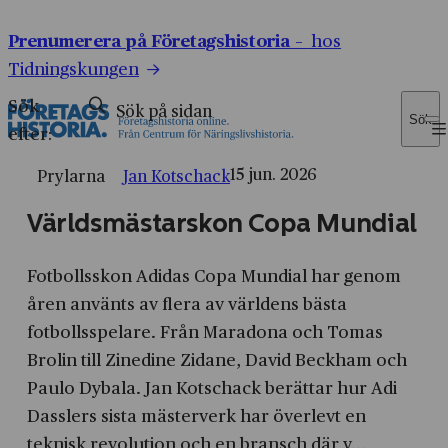
Prenumerera på Företagshistoria –
hos
Tidningskungen
Sök
Sök
efter:
15 jun. 2026
Prylarna
Jan Kotschack
Världsmästarskon Copa Mundial
Fotbollsskon Adidas Copa Mundial har genom
åren använts av flera av världens bästa
fotbollsspelare. Från Maradona och Tomas
Brolin till Zinedine Zidane, David Beckham och
Paulo Dybala. Jan Kotschack berättar hur Adi
Dasslers sista mästerverk har överlevt en
teknisk revolution och en bransch där v...