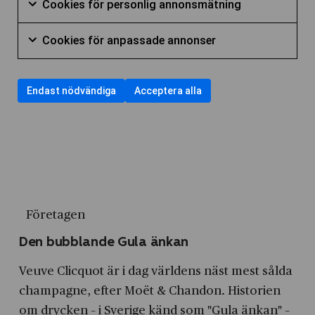
Cookies
annonsmätn
Cookies för personlig annonsmätning
för
samtycka
användning
för
kryssruta
Markera
att
till
av
Cookies
personlig
Cookies för anpassade annonser
för
samtycka
användning
Nödvändiga
för
annonsmätn
Markera
att
till
av
cookies
anpassade
kryssruta
för
samtycka
användning
Cookies
Endast nödvändiga
Acceptera alla
annonser
att
till
av
för
kryssruta
samtycka
användning
Cookies
statistik
till
av
för
användning
Cookies
annonsmätning
av
för
Cookies
personlig
Företagen
för
annonsmätning
anpassade
Den bubblande Gula änkan
annonser
Veuve Clicquot är i dag världens näst mest sålda
champagne, efter Moët & Chandon. Historien
om drycken – i Sverige känd som "Gula änkan" –