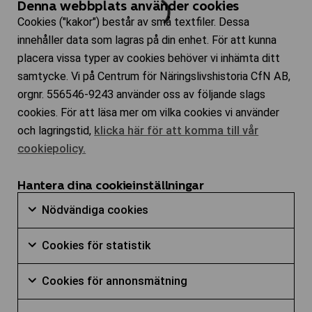
Denna webbplats använder cookies
Cookies ("kakor") består av små textfiler. Dessa
innehåller data som lagras på din enhet. För att kunna
placera vissa typer av cookies behöver vi inhämta ditt
samtycke. Vi på Centrum för Näringslivshistoria CfN AB,
orgnr. 556546-9243 använder oss av följande slags
cookies. För att läsa mer om vilka cookies vi använder
och lagringstid,
klicka här för att komma till vår
cookiepolicy.
Hantera dina cookieinställningar
Nödvändiga
Nödvändiga cookies
cookies
Markera
Cookies
kryssruta
Cookies för statistik
för
för
Markera
att
Cookies
statistik
Cookies för annonsmätning
för
samtycka
för
kryssruta
Markera
att
till