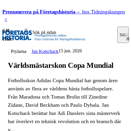
Prenumerera på Företagshistoria –
hos Tidningskungen
Sök
Sök
efter:
15 jun. 2026
Prylarna
Jan Kotschack
Världsmästarskon Copa Mundial
Fotbollsskon Adidas Copa Mundial har genom åren
använts av flera av världens bästa fotbollsspelare.
Från Maradona och Tomas Brolin till Zinedine
Zidane, David Beckham och Paulo Dybala. Jan
Kotschack berättar hur Adi Dasslers sista mästerverk
har överlevt en teknisk revolution och en bransch där
v...