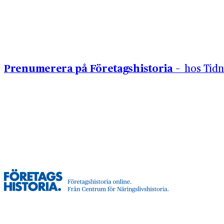
Hoppa till innehåll
Prenumerera på Företagshistoria –
hos Tidn