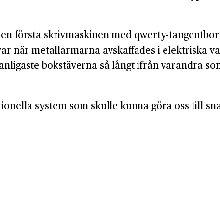
n första skrivmaskinen med qwerty-tangentbord 
ar när metallarmarna avskaffades i elektriska var
vanligaste bokstäverna så långt ifrån varandra som
tionella system som skulle kunna göra oss till s