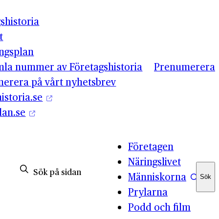
shistoria
t
ingsplan
mla nummer av Företagshistoria
Prenumerera
erera på vårt nyhetsbrev
istoria.se
lan.se
Företagen
Näringslivet
Människorna
Sök
Sök
Prylarna
Podd och film