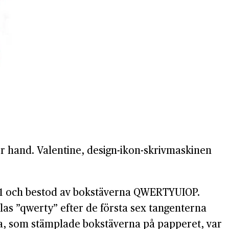
för hand. Valentine, design-ikon-skrivmaskinen
71 och bestod av bokstäverna QWERTYUIOP.
as ”qwerty” efter de första sex tangenterna
na, som stämplade bokstäverna på papperet, var