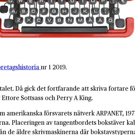
öretagshistoria
nr 1 2019.
alet. Då gick det fortfarande att skriva fortare 
v Ettore Sottsass och Perry A King.
om amerikanska försvarets nätverk ARPANET, 19
a. Placeringen av tangentbordets bokstäver kall
från de äldre skrivmaskinerna där bokstavstyper