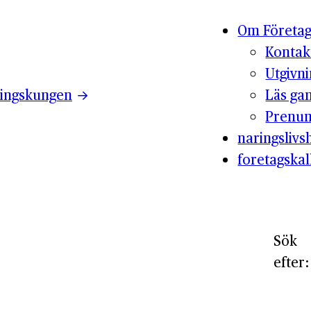
Om Företag
Kontak
Utgivn
ingskungen
Läs ga
Prenum
naringslivsh
foretagskal
Sök
efter: