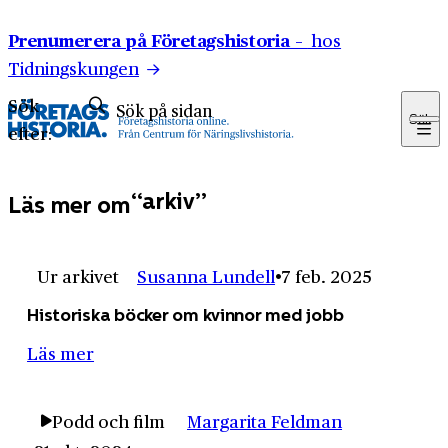
Hoppa till innehåll
Prenumerera på Företagshistoria –
hos
Tidningskungen
Sök
Sök
efter:
arkiv
Läs mer om
Ur arkivet
Susanna Lundell
7 feb. 2025
Historiska böcker om kvinnor med jobb
Läs mer
Podd och film
Margarita Feldman