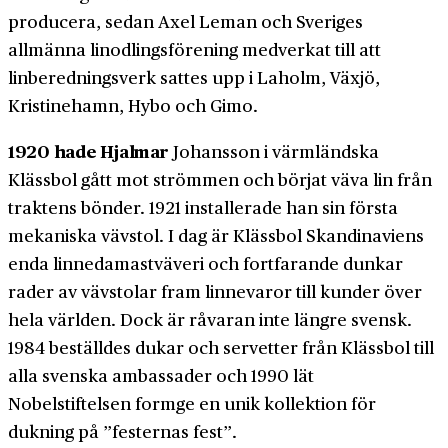
producera, sedan Axel Leman och Sveriges
allmänna linodlingsförening medverkat till att
linberedningsverk sattes upp i Laholm, Växjö,
Kristinehamn, Hybo och Gimo.
1920 hade Hjalmar
Johansson i värmländska
Klässbol gått mot strömmen och börjat väva lin från
traktens bönder. 1921 installerade han sin första
mekaniska vävstol. I dag är Klässbol Skandinaviens
enda linnedamastväveri och fortfarande dunkar
rader av väv­stolar fram linne­varor till kunder över
hela världen. Dock är råvaran inte längre svensk.
1984 beställdes dukar och servetter från Klässbol till
alla svenska ambassader och 1990 lät
Nobelstiftelsen formge en unik kollektion för
dukning på ”festernas fest”.