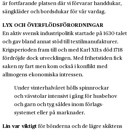
är fortfarande platsen där vi förvarar handdukar,
sängkläder och bordsdukar för vår vardag.
LYX OCH ÖVERFLÖDSFÖRORDNINGAR
En aktiv svensk industri­politik startade på 1630-talet
och gav bland annat stöd till textil­manufakturer.
Krigs­perioden fram till och med Karl XII:s död 1718
fördröjde dock utvecklingen. Med frihetstiden fick
saken ny fart men kom också i konflikt med
allmogens ekonomiska intressen.
Under vinter­halvåret hölls spinn­rockar
och väv­stolar intensivt i gång för husbehov
och garn och tyg såldes inom förlags­
systemet eller på marknader.
Lin var viktigt
för bönderna och de lägre skiktens