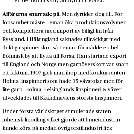
en hel Böhmisk by att flytta till Forsa.
Affärerna snurrade på
. Men dyrtider slog till. För
lönsamhet måste Leman öka produktions­volymen
och komplettera med import av billigt lin från
Ryssland. I Hälsingland saknades tillräckligt med
duktiga spinnerskor så Leman förmådde en hel
Böhmisk by att flytta till Forsa. Han startade export
till England och Norge men garn­överskott var snart
ett faktum. 1907 gick man ihop med konkurrenten
Holma linspinneri som hade 95 vävstolar men för
lite garn. Holma-Helsinglands linspinneri & väveri
utvecklades till Skandinaviens största linspinneri.
Under första världskriget stimulerade staten
inhemsk linodling vilket gjorde att linne­industrin
kunde köra på medan övrig textil­industri fick