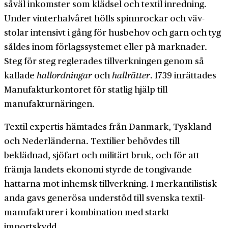
såväl inkomster som klädsel och textil inredning.
Under vinter­halvåret hölls spinn­rockar och väv­
stolar intensivt i gång för husbehov och garn och tyg
såldes inom förlags­systemet eller på marknader.
Steg för steg reglerades tillverkningen genom så
kallade
hallordningar
och
hallrätter
. 1739 inrättades
Manufakturkontoret för statlig hjälp till
manufakturnäringen.
Textil expertis hämtades från Danmark, Tyskland
och Nederländerna. Textilier behövdes till
beklädnad, sjöfart och militärt bruk, och för att
främja landets ekonomi styrde de tongivande
hattarna mot inhemsk tillverkning. I merkantilistisk
anda gavs generösa under­stöd till svenska textil­
manufakturer i kombination med starkt
importskydd.