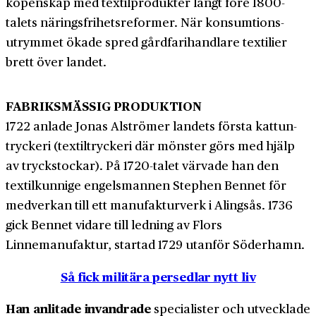
köpenskap med textil­produkter långt före 1800-
talets näringsfrihets­reformer. När konsumtions­
utrymmet ökade spred gårdfari­handlare textilier
brett över landet.
FABRIKSMÄSSIG PRODUKTION
1722 anlade Jonas Alströmer landets första kattun­
tryckeri (textil­tryckeri där mönster görs med hjälp
av tryckstockar). På 1720-talet värvade han den
textil­kunnige engels­mannen Stephen Bennet för
med­verkan till ett manufaktur­verk i Alingsås. 1736
gick Bennet vidare till ledning av Flors
Linnemanufaktur, startad 1729 utanför Söderhamn.
Så fick militära persedlar nytt liv
Han anlitade invandrade
specialister och utvecklade