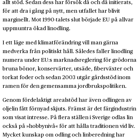
allt stöd. Sedan dess har försök då och då initierats,
för att dra i gång på nytt, men utfallet har blivit
marginellt. Mot 1990-talets slut började EU på allvar
uppmuntra ökad linodling.
I ett läge med klimatförändring vill man gärna
medverka från politiskt håll. Således faller linodling
numera under EU:s marknadsreglering för grödorna
bruna bönor, konservärter, utsäde, fiberväxter och
torkat foder och sedan 2003 utgår gårdsstöd inom
ramen för den gemensamma jordbrukspolitiken.
Genom fördelaktigt arealstöd har även odlingen av
oljelin fått förnyad skjuts. Främst är det färgindustrin
som visat intresse. På flera ställen i Sverige odlas lin
också på »hobbynivå« för att hålla traditionen vid liv.
Mycket kunskap om odling och linberedning har