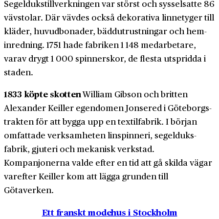
Segel­dukstill­verkningen var störst och sysselsatte 86
väv­stolar. Där vävdes också dekorativa linne­tyger till
kläder, huvud­bonader, bädd­utrustningar och hem­
inredning. 1751 hade fabriken 1 148 medarbetare,
varav drygt 1 000 spinnerskor, de flesta utspridda i
staden.
1833 köpte skotten
William Gibson och britten
Alexander Keiller egendomen Jonsered i Göteborgs­
trakten för att bygga upp en textil­fabrik. I början
omfattade verksamheten lin­spinneri, segelduks­
fabrik, gjuteri och mekanisk verkstad.
Kompanjonerna valde efter en tid att gå skilda vägar
varefter Keiller kom att lägga grunden till
Götaverken.
Ett franskt modehus i Stockholm