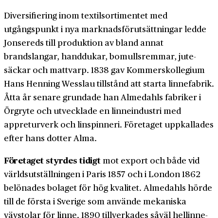
Diversifiering inom textilsortimentet med
utgångspunkt i nya marknads­förutsättningar ledde
Jonsereds till produktion av bland annat
brandslangar, hand­dukar, bomulls­remmar, jute­
säckar och mattvarp. 1838 gav Kommers­kollegium
Hans Henning Wesslau tillstånd att starta linne­fabrik.
Åtta år senare grundade han Almedahls fabriker i
Örgryte och utvecklade en linne­industri med
appreturverk och linspinneri. Företaget uppkallades
efter hans dotter Alma.
Företaget styrdes tidigt
mot export och både vid
världs­utställningen i Paris 1857 och i London 1862
belönades bolaget för hög kvalitet. Almedahls hörde
till de första i Sverige som använde mekaniska
vävstolar för linne. 1890 tillverkades såväl hellinne-