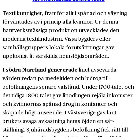
Textilkunnighet, framför allt i spånad och vävning
förväntades av i princip alla kvinnor. Ur denna
hantverks­mässiga produktion utvecklades den
moderna textil­industrin. Vissa bygders eller
samhälls­gruppers lokala förutsättningar gav
uppkomst åt särskilda hemslöjds­områden.
I södra Norrland genererade
linet avsevärda
värden redan på medeltiden och bidrog till
befolkningens senare välstånd. Under 1700-talet och
det tidiga 1800-talet gav lin­odlingen rejäla inkomster
och kvinnornas spånad drog in kontanter och
skapade högt anseende. I Västsverige gav lant­
brukets svaga avkastning hemslöjden en sär­
ställning. Sjuhärads­bygdens befolkning fick rätt till