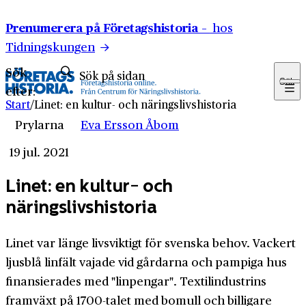
Hoppa till innehåll
Prenumerera på Företagshistoria –
hos
Tidningskungen
Sök
Sök
efter:
Start
/
Linet: en kultur- och näringslivshistoria
Prylarna
Eva Ersson Åbom
19 jul. 2021
Linet: en kultur- och
näringslivshistoria
Linet var länge livsviktigt för svenska behov. Vackert
ljusblå linfält vajade vid gårdarna och pampiga hus
finansierades med "linpengar". Textilindustrins
framväxt på 1700-talet med bomull och billigare