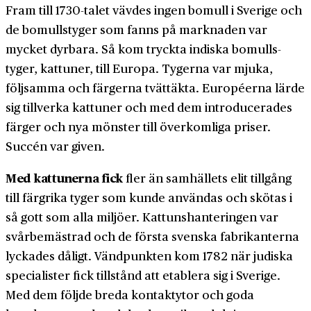
Fram till 1730-talet vävdes ingen bomull i Sverige och
de bomulls­tyger som fanns på marknaden var
mycket dyrbara. Så kom tryckta indiska bomulls­
tyger, kattuner, till Europa. Tygerna var mjuka,
följsamma och färgerna tvättäkta. Européerna lärde
sig tillverka kattuner och med dem introducerades
färger och nya mönster till över­komliga priser.
Succén var given.
Med kattunerna fick
fler än samhällets elit tillgång
till färgrika tyger som kunde användas och skötas i
så gott som alla miljöer. Kattuns­hanteringen var
svår­bemästrad och de första svenska fabrikanterna
lyckades dåligt. Vänd­punkten kom 1782 när judiska
specialister fick tillstånd att etablera sig i Sverige.
Med dem följde breda kontaktytor och goda