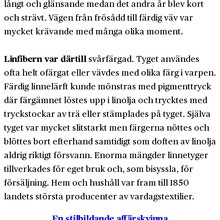
långt och glänsande medan det andra år blev kort
och strävt. Vägen från frösådd till färdig väv var
mycket krävande med många olika moment.
Linfibern var därtill
svår­färgad. Tyget användes
ofta helt ofärgat eller vävdes med olika färg i varpen.
Färdig linnelärft kunde mönstras med pigment­tryck
där färgämnet löstes upp i linolja och trycktes med
tryckstockar av trä eller stämplades på tyget. Själva
tyget var mycket slitstarkt men färgerna nöttes och
blöttes bort efterhand samtidigt som doften av linolja
aldrig riktigt försvann. Enorma mängder linnetyger
tillverkades för eget bruk och, som bisyssla, för
försäljning. Hem och hushåll var fram till 1850
landets största producenter av vardags­textilier.
En stilbildande affärskvinna