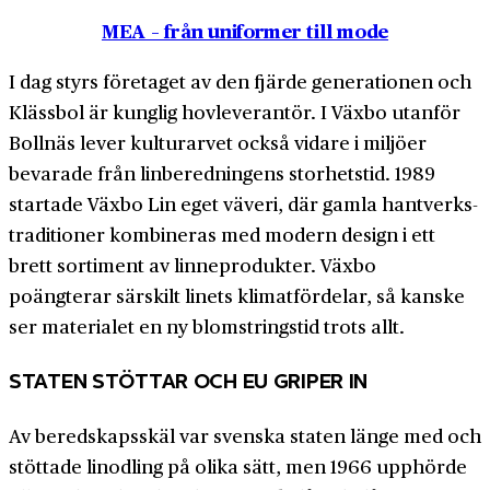
MEA – från uniformer till mode
I dag styrs företaget av den fjärde generationen och
Klässbol är kunglig hovleverantör. I Växbo utanför
Bollnäs lever kulturarvet också vidare i miljöer
bevarade från lin­beredningens storhetstid. 1989
startade Växbo Lin eget väveri, där gamla hantverks­
traditioner kombineras med modern design i ett
brett sortiment av linne­produkter. Växbo
poängterar särskilt linets klimat­fördelar, så kanske
ser materialet en ny blomstringstid trots allt.
STATEN STÖTTAR OCH EU GRIPER IN
Av beredskapsskäl var svenska staten länge med och
stöttade linodling på olika sätt, men 1966 upphörde