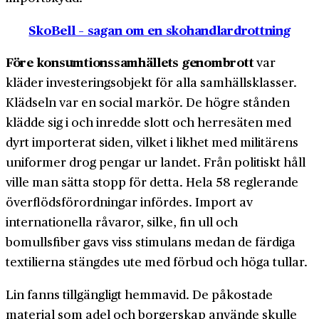
SkoBell – sagan om en skohandlardrottning
Före konsumtionssamhällets genombrott
var
kläder investeringsobjekt för alla samhällsklasser.
Klädseln var en social markör. De högre stånden
klädde sig i och inredde slott och herresäten med
dyrt importerat siden, vilket i likhet med militärens
uniformer drog pengar ur landet. Från politiskt håll
ville man sätta stopp för detta. Hela 58 reglerande
överflödsförordningar infördes. Import av
internationella råvaror, silke, fin ull och
bomullsfiber gavs viss stimulans medan de färdiga
textilierna stängdes ute med förbud och höga tullar.
Lin fanns tillgängligt hemmavid. De påkostade
material som adel och borgerskap använde skulle