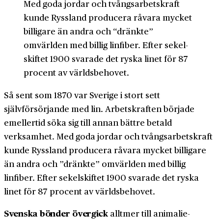
Med goda jordar och tvångs­arbetskraft
kunde Ryssland producera råvara mycket
billigare än andra och “dränkte”
omvärlden med billig linfiber. Efter sekel­
skiftet 1900 svarade det ryska linet för 87
procent av världs­behovet.
Så sent som 1870 var Sverige i stort sett
självförsörjande med lin. Arbetskraften började
emellertid söka sig till annan bättre betald
verksamhet. Med goda jordar och tvångs­arbetskraft
kunde Ryssland producera råvara mycket billigare
än andra och ”dränkte” omvärlden med billig
linfiber. Efter sekel­skiftet 1900 svarade det ryska
linet för 87 procent av världs­behovet.
Svenska bönder övergick
alltmer till animalie­