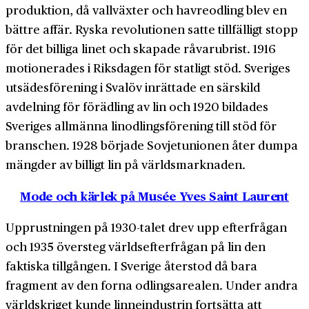
produktion, då vallväxter och havre­odling blev en
bättre affär. Ryska revolutionen satte tillfälligt stopp
för det billiga linet och skapade råvarubrist. 1916
motionerades i Riksdagen för statligt stöd. Sveriges
utsädes­förening i Svalöv inrättade en särskild
avdelning för förädling av lin och 1920 bildades
Sveriges allmänna lin­odlingsförening till stöd för
branschen. 1928 började Sovjetunionen åter dumpa
mängder av billigt lin på världs­marknaden.
Mode och kärlek på Musée Yves Saint Laurent
Upprustningen på 1930-talet drev upp efterfrågan
och 1935 översteg världsefterfrågan på lin den
faktiska tillgången. I Sverige återstod då bara
fragment av den forna odlingsarealen. Under andra
världskriget kunde linneindustrin fortsätta att