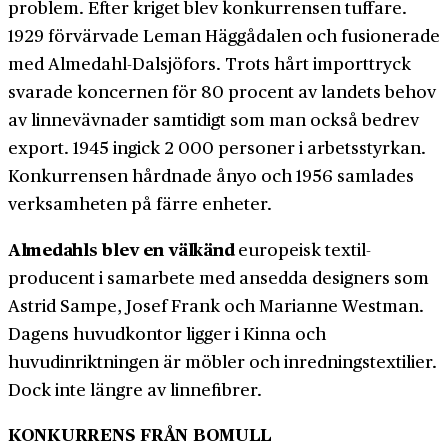
problem. Efter kriget blev konkurrensen tuffare.
1929 förvärvade Leman Häggådalen och fusionerade
med Almedahl-Dalsjöfors. Trots hårt import­tryck
svarade koncernen för 80 procent av landets behov
av linne­vävnader samtidigt som man också bedrev
export. 1945 ingick 2 000 personer i arbets­styrkan.
Konkurrensen hårdnade ånyo och 1956 samlades
verksamheten på färre enheter.
Almedahls blev en välkänd
europeisk textil­
producent i samarbete med ansedda designers som
Astrid Sampe, Josef Frank och Marianne Westman.
Dagens huvudkontor ligger i Kinna och
huvudinriktningen är möbler och inrednings­textilier.
Dock inte längre av linne­fibrer.
KONKURRENS FRÅN BOMULL