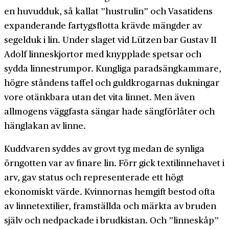
en huvudduk, så kallat ”hustrulin” och Vasatidens
expanderande fartygsflotta krävde mängder av
segelduk i lin. Under slaget vid Lützen bar Gustav II
Adolf linneskjortor med knypplade spetsar och
sydda linne­strumpor. Kungliga parad­sängkammare,
högre ståndens taffel och guld­krogarnas dukningar
vore otänkbara utan det vita linnet. Men även
allmogens väggfasta sängar hade sängförlåter och
hänglakan av linne.
Kuddvaren syddes av grovt tyg medan de synliga
örngotten var av finare lin. Förr gick textil­innehavet i
arv, gav status och representerade ett högt
ekonomiskt värde. Kvinnornas hem­gift bestod ofta
av linne­textilier, fram­ställda och märkta av bruden
själv och nedpackade i brud­kistan. Och ”linneskåp”