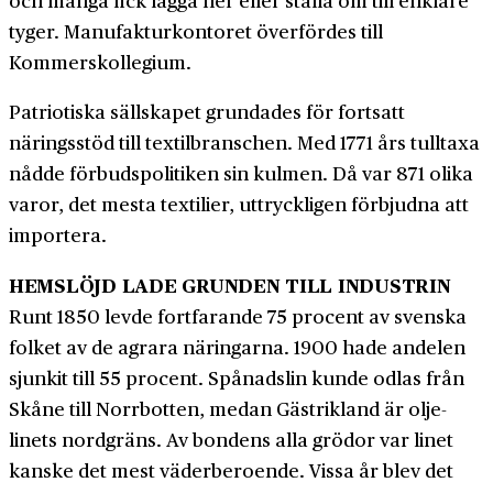
tyger. Manufaktur­kontoret överfördes till
Kommerskollegium.
Patriotiska sällskapet grundades för fortsatt
näringsstöd till textilbranschen. Med 1771 års tulltaxa
nådde förbuds­politiken sin kulmen. Då var 871 olika
varor, det mesta textilier, uttryckligen förbjudna att
importera.
HEMSLÖJD LADE GRUNDEN TILL INDUSTRIN
Runt 1850 levde fortfarande 75 procent av svenska
folket av de agrara näringarna. 1900 hade andelen
sjunkit till 55 procent. Spånads­lin kunde odlas från
Skåne till Norrbotten, medan Gästrikland är olje­
linets nordgräns. Av bondens alla grödor var linet
kanske det mest väder­beroende. Vissa år blev det