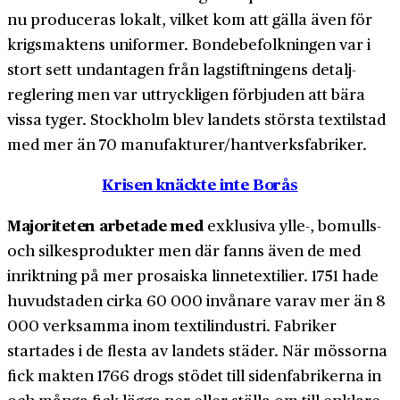
nu produceras lokalt, vilket kom att gälla även för
krigs­maktens uniformer. Bonde­befolkningen var i
stort sett undantagen från lagstiftningens detalj­
reglering men var uttryckligen förbjuden att bära
vissa tyger. Stockholm blev landets största textilstad
med mer än 70 manufakturer/hantverksfabriker.
Krisen knäckte inte Borås
Majoriteten arbetade med
exklusiva ylle-, bomulls-
och silkesprodukter men där fanns även de med
inriktning på mer prosaiska linne­textilier. 1751 hade
huvudstaden cirka 60 000 invånare varav mer än 8
000 verksamma inom textil­industri. Fabriker
startades i de flesta av landets städer. När mössorna
fick makten 1766 drogs stödet till siden­fabrikerna in
och många fick lägga ner eller ställa om till enklare