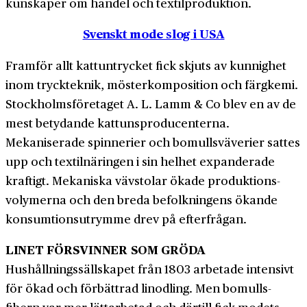
kunskaper om handel och textil­produktion.
Svenskt mode slog i USA
Framför allt kattun­trycket fick skjuts av kunnighet
inom tryck­teknik, möster­komposition och färgkemi.
Stockholmsföretaget A. L. Lamm & Co blev en av de
mest betydande kattunsproducenterna.
Mekaniserade spinnerier och bomulls­väverier sattes
upp och textil­näringen i sin helhet expanderade
kraftigt. Mekaniska väv­stolar ökade produktions­
volymerna och den breda befolkningens ökande
konsumtions­utrymme drev på efterfrågan.
LINET FÖRSVINNER SOM GRÖDA
Hushållningssällskapet från 1803 arbetade intensivt
för ökad och förbättrad linodling. Men bomulls­