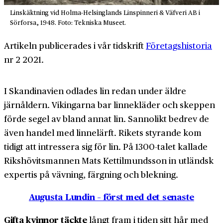
Linskäktning vid Holma-Helsinglands Linspinneri & Väfveri AB i
Sörforsa, 1948. Foto: Tekniska Museet.
Artikeln publicerades i vår tidskrift
Företagshistoria
nr 2 2021.
I Skandinavien odlades lin redan under äldre
järnåldern. Vikingarna bar linnekläder och skeppen
förde segel av bland annat lin. Sannolikt bedrev de
även handel med linnelärft. Rikets styrande kom
tidigt att intressera sig för lin. På 1300-talet kallade
Riks­hövitsmannen Mats Kettilmundsson in utländsk
expertis på vävning, färgning och blekning.
Augusta Lundin – först med det senaste
Gifta kvinnor täckte
långt fram i tiden sitt hår med