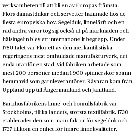
verksamheten till att bli en av Europas främsta.
Flors damast­dukar och servetter hamnade hos de
flesta europeiska hov. Segelduk, linnelärft och en
rad andra varor tog sig också ut på marknaden och
hälsingelin blev ett internationellt begrepp. Under
1750-talet var Flor ett av den merkantilistiska
regeringens mest omhuldade manufaktur­verk, det
enda utanför en stad. Vid fabriken arbetade som
mest 200 personer medan 1 900 spinnerskor spann
hemmavid som garn­leverantörer. Råvaran kom från
Uppland upp till Ångermanland och Jämtland.
Barnhus­fabrikens linne- och bomullsfabrik var
Stockholms, tillika landets, största textil­fabrik. 1730
etablerades den som manufaktur för segelduk och
1737 tillkom en enhet för finare linne­kvaliteter.