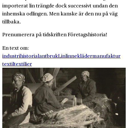
importerat lin trängde dock successivt undan den
inhemska odlingen. Men kanske är den nu på väg
tillbaka.
Prenumerera på tidskriften Företagshistoria!
En text om:
industrihistoria
lantbruk
Lin
linnekläder
manufaktur
textil
textilier