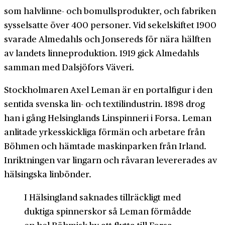
som halvlinne- och bomulls­produkter, och fabriken
sysselsatte över 400 personer. Vid sekelskiftet 1900
svarade Almedahls och Jonsereds för nära hälften
av landets linne­produktion. 1919 gick Almedahls
samman med Dalsjöfors Väveri.
Stockholmaren Axel Leman är en portalfigur i den
sentida svenska lin- och textilindustrin. 1898 drog
han i gång Helsinglands Linspinneri i Forsa. Leman
anlitade yrkes­skickliga förmän och arbetare från
Böhmen och hämtade maskin­parken från Irland.
Inriktningen var lingarn och rå­varan levererades av
hälsingska lin­bönder.
I Hälsingland saknades tillräckligt med
duktiga spinnerskor så Leman förmådde