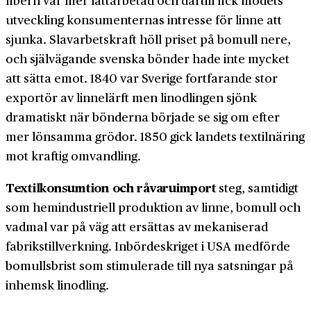
fibern var mer lätt­arbetad och därtill fick modets
utveckling konsumenternas intresse för linne att
sjunka. Slav­arbetskraft höll priset på bomull nere,
och själv­ägande svenska bönder hade inte mycket
att sätta emot. 1840 var Sverige fortfarande stor
exportör av linnelärft men linodlingen sjönk
dramatiskt när bönderna började se sig om efter
mer lönsamma grödor. 1850 gick landets textilnäring
mot kraftig omvandling.
Textilkonsumtion och råvaruimport
steg, samtidigt
som hemindustriell produktion av linne, bomull och
vadmal var på väg att ersättas av mekaniserad
fabriks­tillverkning. Inbördeskriget i USA medförde
bomulls­brist som stimulerade till nya satsningar på
inhemsk linodling.