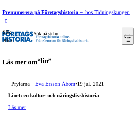
Hoppa till innehåll
Prenumerera på Företagshistoria –
hos Tidningskungen
Sök
Sök
efter:
lin
Läs mer om
Prylarna
Eva Ersson Åbom
19 jul. 2021
Linet: en kultur- och näringslivshistoria
Läs mer