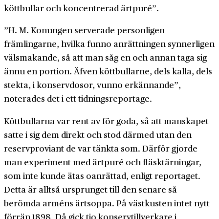
köttbullar och koncentrerad ärtpuré”.
”H. M. Konungen serverade personligen
främlingarne, hvilka funno anrättningen synnerligen
välsmakande, så att man såg en och annan taga sig
ännu en portion. Äfven köttbullarne, dels kalla, dels
stekta, i konservdosor, vunno erkännande”,
noterades det i ett tidningsreportage.
Köttbullarna var rent av för goda, så att manskapet
satte i sig dem direkt och stod därmed utan den
reservproviant de var tänkta som. Därför gjorde
man experiment med ärtpuré och fläsktärningar,
som inte kunde ätas oanrättad, enligt reportaget.
Detta är alltså ursprunget till den senare så
berömda arméns ärtsoppa. På västkusten intet nytt
förrän 1898. Då gick tio konservtillverkare i