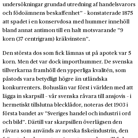
undersökningar grundad utredning af handelsvarors
och födoämnens beskaffenhet” – konstaterade 1875
att spadet i en konservdosa med hummer innehöll
bland annat antimon till en halt motsvarande ”9
korn (37 centrigram) kräkvinsten”.
Den största dos som fick lämnas ut på apotek var 5
korn. Men det var dock importhummer. De svenska
tillverkarna framhöll den ypperliga kvalitén, som
påstods vara betydligt högre än utländska
konkurrenters. Bohuslän var först i världen med att
lägga in skarpsill – vår svenska råvara till ansjovis – i
hermetiskt tillslutna blecklådor, noteras det 1903 i
första bandet av ”Sveriges handel och industri i ord
och bild”. Därtill var skarpsillen överlägsen den
råvara som används av norska fiskeindustrin, den