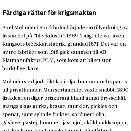
Färdiga rätter för krigsmakten
Axel Molinder i Stockholm började sin tillverkning av
livsmedel på ”bleckdosor” 1869. Tidigt ute var även
Kungsörs bleckkärlsfabrik, grundad 1871. Det var en
av tre fabriker som 1918 gick samman till AB
Plåtmanufaktur, PLM, som kom att bli en stor
burktillverkare.
Molinders erbjöd rökt lax i olja, hummer och sparris
till privatkunder. Men sortimentet växte snabbt. 1890
listades i en diger priskurant bland annat brysselkål,
många slags gurka, krasse, murklor, pickles och
spenat, samt syltade frukter, sardiner i olja,
gåsleverpastej, hummer, jästmjöl, sköldpaddssoppa,
ärtskockspuré och mycket annat. På plåtburk