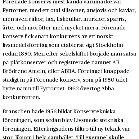
Förenade konservs mest kända varumärke var
Fyrtornet, med ett otal sillsorter, ansjovis och kaviar,
men även räkor, lax, fiskbullar, murklor, sparris,
ärter och morötter med mycket mera. Förenade
konserv fick snart konkurrens av ett norskt
livsmedelsföretag som etablerat sig i Stockholm
redan 1850. Men efter sekelskiftet började man satsa
på plåtkonserver och registrerade namnet AB
Brödrene Ameln, eller ABBA. Företaget knappade
stadigt in på Förenade konserv, som på 1950-talet
bytte namn till Fyrtornet. 1962 övertog Abba
konkurrenten.
Branschen hade 1956 bildat Konservtekniska
föreningen, som sedan blev Livsmedelstekniska
föreningen. Efterkrigstidens tilltro till ny teknik var
stor, liksom i hela samhället. Till exempel skulle