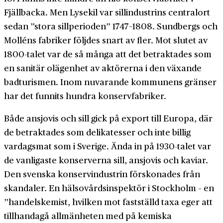
Fjällbacka. Men Lysekil var sillindustrins centralort
sedan ”stora sillperioden” 1747–1808. Sundbergs och
Molléns fabriker följdes snart av fler. Mot slutet av
1800-talet var de så många att det betraktades som
en sanitär olägenhet av aktörerna i den växande
badturismen. Inom nuvarande kommunens gränser
har det funnits hundra konservfabriker.
Både ansjovis och sill gick på export till Europa, där
de betraktades som delikatesser och inte billig
vardagsmat som i Sverige. Ända in på 1930-talet var
de vanligaste konserverna sill, ansjovis och kaviar.
Den svenska konservindustrin förskonades från
skandaler. En hälsovårdsinspektör i Stockholm – en
”handelskemist, hvilken mot fastställd taxa eger att
tillhandagå allmänheten med på kemiska