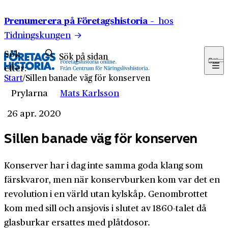
Hoppa till innehåll
Prenumerera på Företagshistoria –
hos
Tidningskungen
Sök
Sök
efter:
Start
/
Sillen banade väg för konserven
Prylarna
Mats Karlsson
26 apr. 2020
Sillen banade väg för konserven
Konserver har i dag inte samma goda klang som
färskvaror, men när konservburken kom var det en
revolution i en värld utan kylskåp. Genombrottet
kom med sill och ansjovis i slutet av 1860-talet då
glasburkar ersattes med plåtdosor.