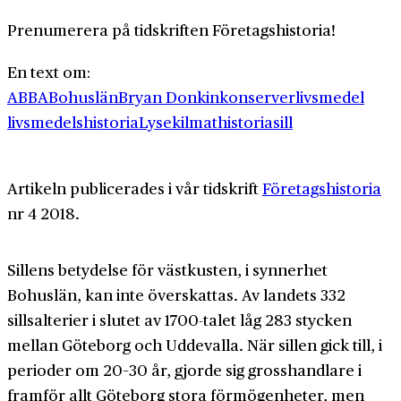
Prenumerera på tidskriften Företagshistoria!
En text om:
ABBA
Bohuslän
Bryan Donkin
konserver
livsmedel
livsmedelshistoria
Lysekil
mathistoria
sill
Artikeln publicerades i vår tidskrift
Företagshistoria
nr 4 2018.
Sillens betydelse för västkusten, i synnerhet
Bohuslän, kan inte överskattas. Av landets 332
sillsalterier i slutet av 1700-talet låg 283 stycken
mellan Göteborg och Uddevalla. När sillen gick till, i
perioder om 20–30 år, gjorde sig grosshandlare i
framför allt Göteborg stora förmögenheter, men