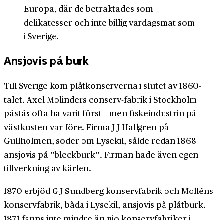
Europa, där de betraktades som
delikatesser och inte billig vardagsmat som
i Sverige.
Ansjovis på burk
Till Sverige kom plåtkonserverna i slutet av 1860-
talet. Axel Molinders conserv-fabrik i Stockholm
påstås ofta ha varit först – men fiskeindustrin på
västkusten var före. Firma J J Hallgren på
Gullholmen, söder om Lysekil, sålde redan 1868
ansjovis på ”bleckburk”. Firman hade även egen
tillverkning av kärlen.
1870 erbjöd G J Sundberg konservfabrik och Molléns
konservfabrik, båda i Lysekil, ansjovis på plåtburk.
1871 fanns inte mindre än nio konservfabriker i