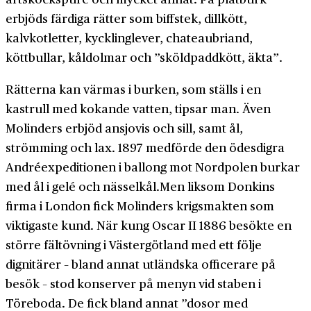
erbjöds färdiga rätter som biffstek, dillkött,
kalvkotletter, kycklinglever, chateaubriand,
köttbullar, kåldolmar och ”sköldpaddkött, äkta”.
Rätterna kan värmas i burken, som ställs i en
kastrull med kokande vatten, tipsar man. Även
Molinders erbjöd ansjovis och sill, samt ål,
strömming och lax. 1897 medförde den ödesdigra
Andréexpeditionen i ballong mot Nordpolen burkar
med ål i gelé och nässelkål.Men liksom Donkins
firma i London fick Molinders krigsmakten som
viktigaste kund. När kung Oscar II 1886 besökte en
större fältövning i Västergötland med ett följe
dignitärer – bland annat utländska officerare på
besök – stod konserver på menyn vid staben i
Töreboda. De fick bland annat ”dosor med