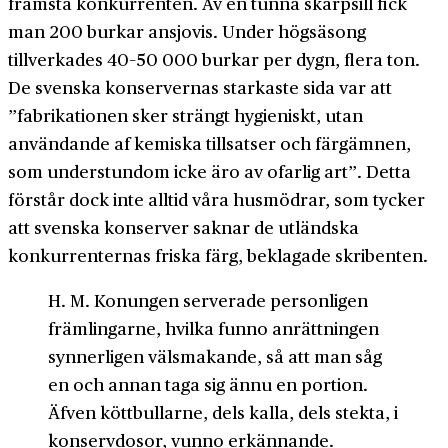
främsta konkurrenten. Av en tunna skarpsill fick
man 200 burkar ansjovis. Under högsäsong
tillverkades 40–50 000 burkar per dygn, flera ton.
De svenska konservernas starkaste sida var att
”fabrikationen sker strängt hygieniskt, utan
användande af kemiska tillsatser och färgämnen,
som understundom icke äro av ofarlig art”. Detta
förstår dock inte alltid våra husmödrar, som tycker
att svenska konserver saknar de utländska
konkurrenternas friska färg, beklagade skribenten.
H. M. Konungen serverade personligen
främlingarne, hvilka funno anrättningen
synnerligen välsmakande, så att man såg
en och annan taga sig ännu en portion.
Äfven köttbullarne, dels kalla, dels stekta, i
konservdosor, vunno erkännande.