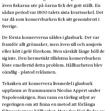
även fiskarna ute på öarna fick det gott ställt. En
sådan period var 1800-talets sista kvartssekel. Det
var då som konservburken fick sitt genombrott i
Sverige.
De första konserverna såldes i glasburk. Det var
framför allt grönsaker, men även sill och ansjovis
eller kött i gelé förekom. Men särskilt länge höll de
sig inte. Den hermetiskt tillslutna konservburken
löste emellertid detta problem. Hållbarheten blev
oändlig – påstod reklamen.
Tekniken att konservera livsmedel i glasburk
uppfanns av fransmannen Nicolas Appert under
Napoleonkrigen. Han vann en tävling utlyst av
regeringen om att finna en metod att förlänga
fältproviantens hållbarhet. Metoden förädlades av