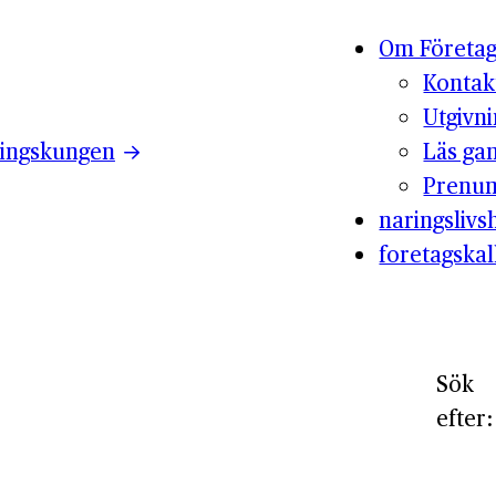
Om Företag
Kontak
Utgivn
ingskungen
Läs ga
Prenum
naringslivsh
foretagskal
Sök
efter: