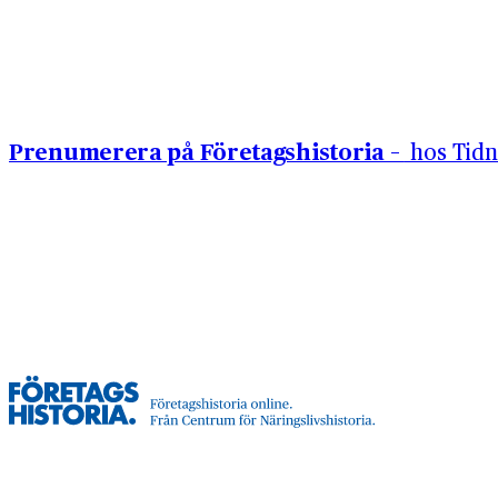
Hoppa till innehåll
Prenumerera på Företagshistoria –
hos Tidn