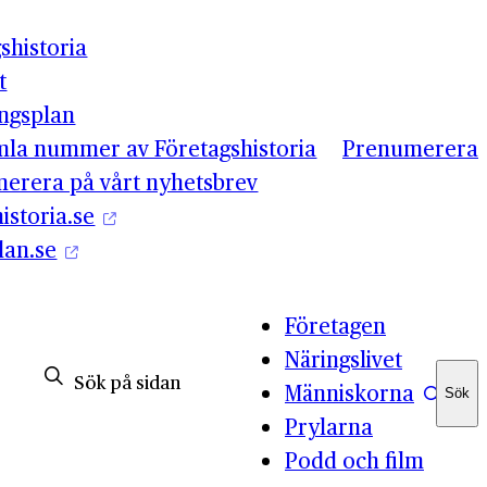
shistoria
t
ingsplan
mla nummer av Företagshistoria
Prenumerera
erera på vårt nyhetsbrev
istoria.se
lan.se
Företagen
Näringslivet
Människorna
Sök
Sök
Prylarna
Podd och film