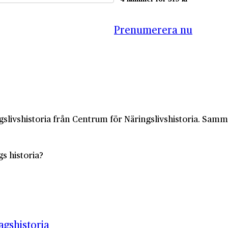
Prenumerera nu
slivshistoria från Centrum för Näringslivshistoria. Samma 
gs historia?
gshistoria