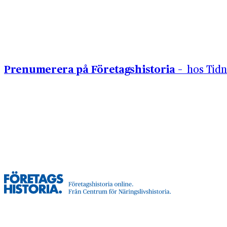
Hoppa till innehåll
Prenumerera på Företagshistoria –
hos Tidn