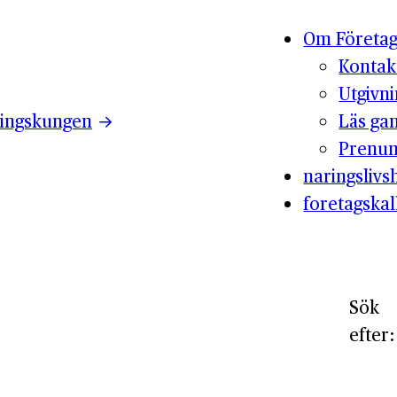
Om Företag
Kontak
Utgivn
ingskungen
Läs ga
Prenum
naringslivsh
foretagskal
Sök
efter: