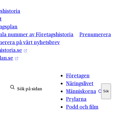
shistoria
t
ingsplan
mla nummer av Företagshistoria
Prenumerera
erera på vårt nyhetsbrev
istoria.se
lan.se
Företagen
Näringslivet
Människorna
Sök
Sök
Prylarna
Podd och film