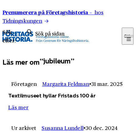
Hoppa till innehåll
Prenumerera på Företagshistoria –
hos
Tidningskungen
Sök
Sök
efter:
jubileum
Läs mer om
Företagen
Margarita Feldman
31 mar. 2025
Textilmuseet hyllar Fristads 100 år
Läs mer
Ur arkivet
Susanna Lundell
30 dec. 2024