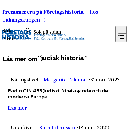
Hoppa till innehåll
Prenumerera på Företagshistoria –
hos
Tidningskungen
Sök
Sök
efter:
judisk historia
Läs mer om
Näringslivet
Margarita Feldman
31 mar. 2023
Radio CfN #33 Judiskt företagande och det
moderna Europa
Läs mer
Ur arkivet
Sara Johansson
18 mar. 2022