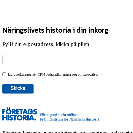
Näringslivets historia i din inkorg
Fyll i din e-postadress, klicka på pilen
Företagshistoria är en nyhetssajt om företags- och näring