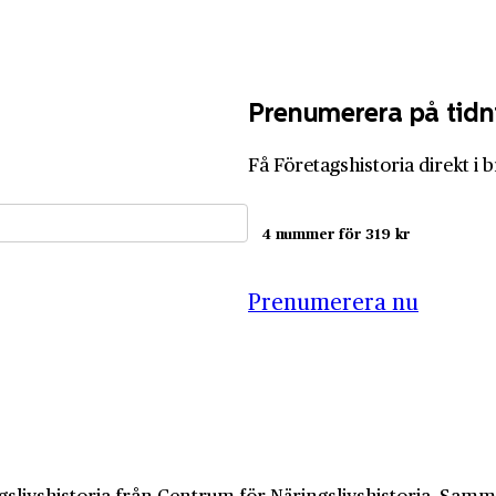
Prenumerera på tidn
Få Företagshistoria direkt i 
4 nummer för 319 kr
Prenumerera nu
slivshistoria från Centrum för Näringslivshistoria. Samma 