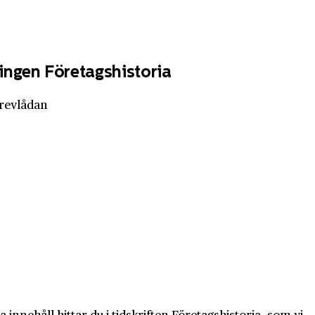
ingen Företagshistoria
brevlådan
innehåll hittar du i tidskriften Företagshistoria, som vi