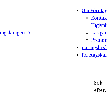
Om Företag
Kontak
Utgivn
ingskungen
Läs ga
Prenum
naringslivsh
foretagskal
Sök
efter: