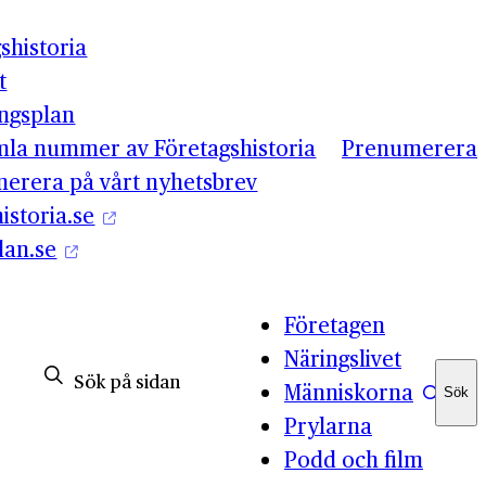
shistoria
t
ingsplan
mla nummer av Företagshistoria
Prenumerera
erera på vårt nyhetsbrev
istoria.se
lan.se
Företagen
Näringslivet
Människorna
Sök
Sök
Prylarna
Podd och film