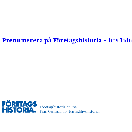
Hoppa till innehåll
Prenumerera på Företagshistoria –
hos Tidn