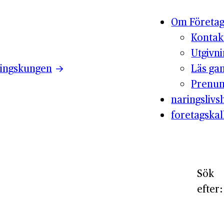
Om Företag
Kontak
Utgivn
ingskungen
Läs ga
Prenum
naringslivsh
foretagskal
Sök
efter: