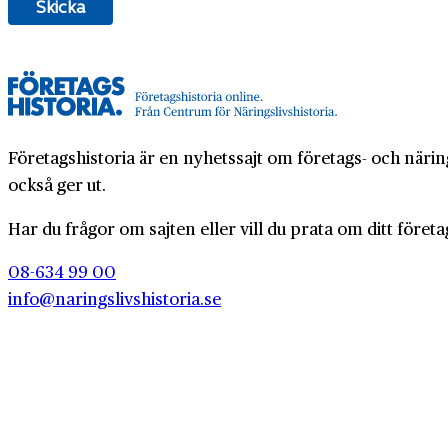
Företagshistoria är en nyhetssajt om företags- och näring
också ger ut.
Har du frågor om sajten eller vill du prata om ditt företa
08-634 99 00
info@naringslivshistoria.se
Om Företa
2026 © Centrum för Näringslivshistoria
Webbplat
Producerad av
Generation
Integritet