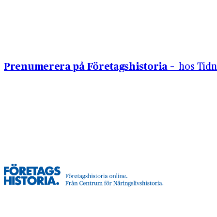
Hoppa till innehåll
Prenumerera på Företagshistoria –
hos Tidn