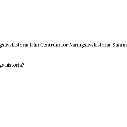
slivshistoria från Centrum för Näringslivshistoria. Samma 
gs historia?
gshistoria
skarta
spolicy