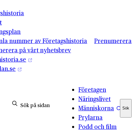
shistoria
t
ingsplan
mla nummer av Företagshistoria
Prenumerera
erera på vårt nyhetsbrev
istoria.se
lan.se
Företagen
Näringslivet
Människorna
Sök
Sök
Prylarna
Podd och film