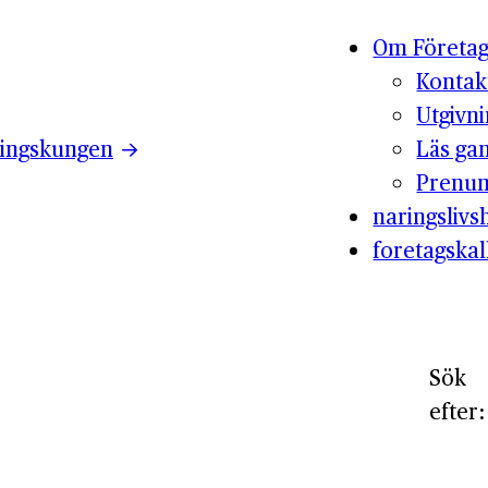
Om Företag
Kontak
Utgivn
ingskungen
Läs ga
Prenum
naringslivsh
foretagskal
Sök
efter: