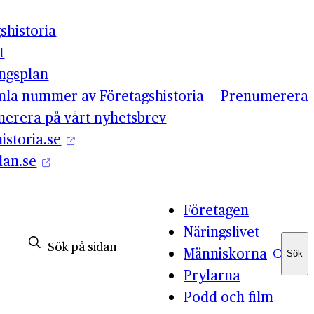
shistoria
t
ingsplan
mla nummer av Företagshistoria
Prenumerera
erera på vårt nyhetsbrev
istoria.se
lan.se
Företagen
Näringslivet
Människorna
Sök
Sök
Prylarna
Podd och film