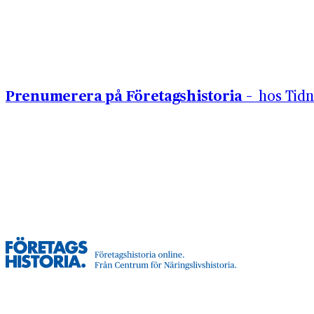
Hoppa till innehåll
Prenumerera på Företagshistoria –
hos Tidn