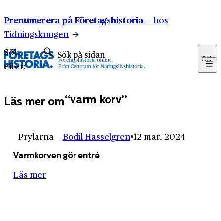
Hoppa till innehåll
Prenumerera på Företagshistoria –
hos
Tidningskungen
Sök
Sök
efter:
varm korv
Läs mer om
Prylarna
Bodil Hasselgren
12 mar. 2024
Varmkorven gör entré
Läs mer