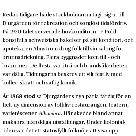
Redan tidigare hade stockholmarna tagit sig ut till
Djurgården för rekreation och sorglöst tids­fördriv.
På 1930-talet serverade hov­konditorn J F Pohl
konstfulla schweiziska bakelser på sitt konditori, och
apotekaren Almström drog folk till sin salong för
brunns­drickning. Flera byggnader kom till – och
brann ner. De flesta var i trä och brand­säkerheten
var dålig. Tidningarna beskrev ett vilt festliv med
buller, skratt och saftig komik.
År 1868 stod
så Djurgårdens nya pärla färdig för en
helt ny dimension av folkliv: restaurangen, teatern,
varieté­scenen
. Här skedde bland annat
Alhambra
makabra mänskliga utställningar. Under kolonial­
tiden var det ett statusfyllt folk­nöje att visa upp