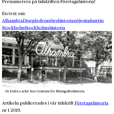
Prenumerera på tidskriften Företagshistoria!
En text om:
Alhambra
Djurgården
nöjeshistoria
nöjesindustrin
Stockholm
Stockholmshistoria
Ur SARA:s arkiv hos Centrum för Näringslivshistoria.
Artikeln publicerades i vår tidskrift
Företagshistoria
nr 1 2019.