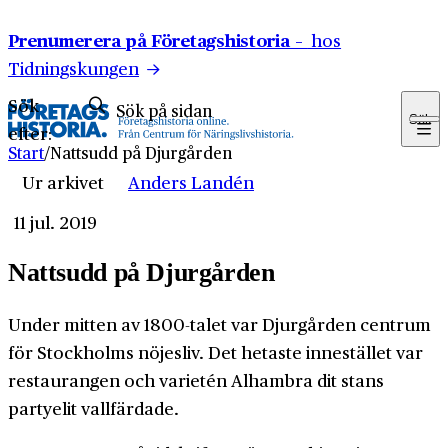
Hoppa till innehåll
Prenumerera på Företagshistoria –
hos
Tidningskungen
Sök
Sök
efter:
Start
/
Nattsudd på Djurgården
Ur arkivet
Anders Landén
11 jul. 2019
Nattsudd på Djurgården
Under mitten av 1800-talet var Djurgården centrum
för Stockholms nöjesliv. Det hetaste innestället var
restaurangen och varietén Alhambra dit stans
partyelit vallfärdade.