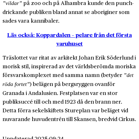
på zoo och på Alhambra kunde den punch­
”vildar”
drickande publiken bland annat se aboriginer som
sades vara kannibaler.
Läs också: Koppardalen – pelare från det första
varuhuset
Träslottet var ritat av arkitekt Johan Erik Söderlund i
morisk stil, inspirerad av det världs­berömda moriska
försvars­komplexet med samma namn (betyder
”det
) belägen på bergsryggen ovanför
röda fortet”
Granada i Andalusien. Festplatsen var en stor
publiksuccé till och med 1923 då den brann ner.
Detta förra sekel­skiftets Stureplan var beläget vid
nuvarande huvud­entrén till Skansen, bredvid Cirkus.
Uppdaterad 2025-09-24