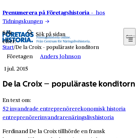
Hoppa till innehåll
Prenumerera på Företagshistoria –
hos
Tidningskungen
Sök
Sök
efter:
Start
/
De la Croix – populäraste konditorn
Företagen
Anders Johnson
1 jul. 2015
De la Croix – populäraste konditorn
En text om:
52 invandrade entreprenörer
ekonomisk historia
entreprenörer
invandrare
näringslivshistoria
Ferdinand De la Croix tillhörde en fransk