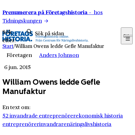
Hoppa till innehåll
Prenumerera på Företagshistoria –
hos
Tidningskungen
Sök
Sök
efter:
Start
/
William Owens ledde Gefle Manufaktur
Företagen
Anders Johnson
6 jun. 2015
William Owens ledde Gefle
Manufaktur
En text om:
52 invandrade entreprenörer
ekonomisk historia
entreprenörer
invandrare
näringslivshistoria