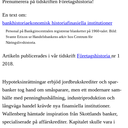
Prenumerera på tidskriften Företagshistoria!
En text om:
bankhistoria
ekonomisk historia
finasiella institutioner
Personal på Bankgirocentralen registrerar blanketter på 1960-talet. Bild:
Svante Erixon ur Handelsbankens arkiv hos Centrum för
Näringslivshistoria.
Artikeln publicerades i vår tidskrift
Företagshistoria
nr 1
2018.
Hypoteks­inrättningar erbjöd jord­bruks­krediter och spar­
banker tog hand om små­sparare, men ett modernare sam­
hälle med penning­hus­hållning, industri­produktion och
lång­väga handel krävde nya finansiella institutioner.
Wallenberg hämtade inspiration från Skott­lands banker,
specialiserade på affärs­krediter. Kapitalet skulle vara i