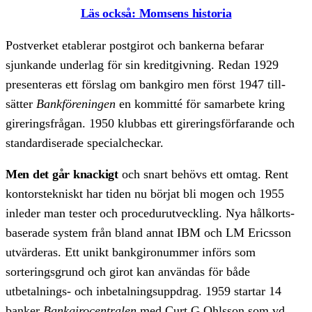
Läs också: Momsens historia
Postverket etablerar postgirot och bankerna befarar
sjunkande underlag för sin kredit­givning. Redan 1929
presenteras ett förslag om bankgiro men först 1947 till­
sätter
Bank­föreningen
en kommitté för samarbete kring
girerings­frågan. 1950 klubbas ett girerings­för­farande och
standardiserade special­checkar.
Men det går knackigt
och snart behövs ett omtag. Rent
kontors­tekniskt har tiden nu börjat bli mogen och 1955
inleder man tester och procedur­utveckling. Nya hål­korts­
baserade system från bland annat IBM och LM Ericsson
ut­värderas. Ett unikt bank­giro­nummer införs som
sorterings­grund och girot kan användas för både
utbetalnings- och in­betalnings­uppdrag. 1959 startar 14
banker
Bank­giro­centralen
med Curt G Ohlsson som vd.