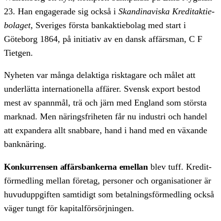
23. Han engagerade sig också i
Skandinaviska Kredit­aktie­
bolaget
, Sveriges första bank­aktie­bolag med start i
Göteborg 1864, på initiativ av en dansk affärs­man, C F
Tietgen.
Nyheten var många delaktiga risk­tagare och målet att
underlätta inter­nationella affärer. Svensk export bestod
mest av spann­mål, trä och järn med England som största
marknad. Men närings­friheten får nu industri och handel
att expandera allt snabbare, hand i hand med en växande
bank­näring.
Konkurrensen affärs­bankerna emellan
blev tuff. Kredit­
för­medling mellan företag, personer och organisationer är
huvud­uppgiften sam­tidigt som betalnings­för­medling också
väger tungt för kapital­för­sörjningen.