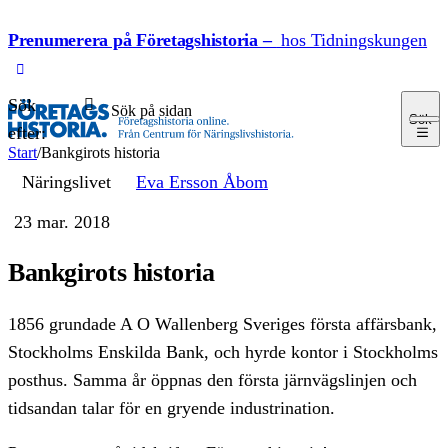
Hoppa till innehåll
Prenumerera på Företagshistoria –
hos Tidningskungen
Sök
Sök
efter:
Start
/
Bankgirots historia
Näringslivet
Eva Ersson Åbom
23 mar. 2018
Bankgirots historia
1856 grundade A O Wallenberg Sveriges första affärsbank,
Stockholms Enskilda Bank, och hyrde kontor i Stockholms
posthus. Samma år öppnas den första järn­vägs­linjen och
tidsandan talar för en gryende industri­nation.