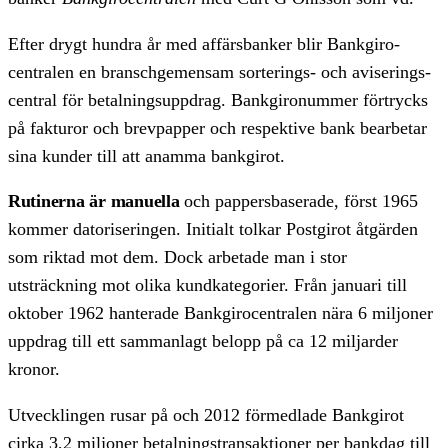
Efter drygt hundra år med affärs­banker blir Bank­giro­
centralen en bransch­gemensam sorterings- och aviserings­
central för betalnings­uppdrag. Bank­giro­nummer för­trycks
på fakturor och brev­papper och respektive bank bearbetar
sina kunder till att anamma bank­girot.
Rutinerna är manuella
och pappers­baserade, först 1965
kommer datoriseringen. Initialt tolkar Post­girot åtgärden
som riktad mot dem. Dock arbetade man i stor
utsträckning mot olika kund­kategorier. Från januari till
oktober 1962 hanterade Bank­giro­centralen nära 6 miljoner
uppdrag till ett samman­lagt belopp på ca 12 miljarder
kronor.
Utvecklingen rusar på och 2012 förmedlade Bankgirot
cirka 3,2 miljoner betalnings­transaktioner per bankdag till