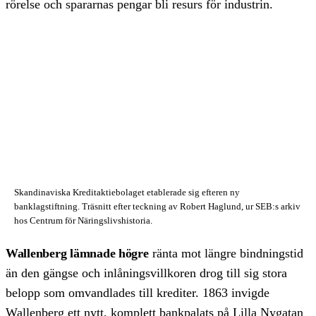
rörelse och spararnas pengar bli resurs för industrin.
Skandinaviska Kreditaktiebolaget etablerade sig efteren ny
banklagstiftning. Träsnitt efter teckning av Robert Haglund, ur SEB:s arkiv
hos Centrum för Näringslivshistoria.
Wallenberg lämnade högre
ränta mot längre bindnings­tid
än den gängse och in­lånings­villkoren drog till sig stora
belopp som omvandlades till krediter. 1863 invigde
Wallen­berg ett nytt, komplett bank­palats på Lilla Nygatan