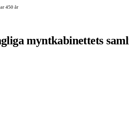
ar 450 år
iga mynt­kabinettets saml