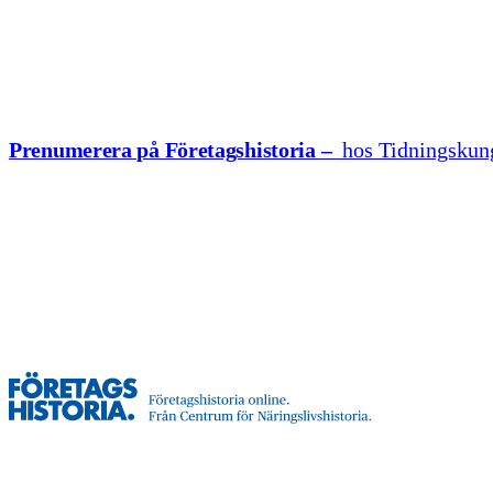
Hoppa till innehåll
Prenumerera på Företagshistoria –
hos Tidningskun