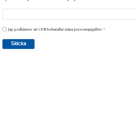
Företagshistoria är en nyhetssajt om företags- och när
som vi också ger ut.
Har du frågor om sajten eller vill du prata om ditt för
08-634 99 00