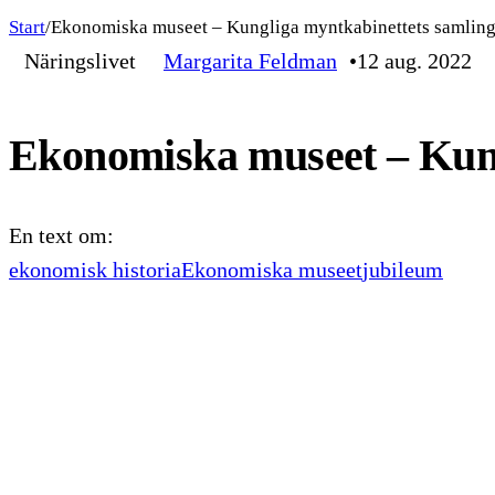
Start
/
Ekonomiska museet – Kungliga mynt­kabinettets samling
Näringslivet
Margarita Feldman
12 aug. 2022
Ekonomiska museet – Kungl
En text om:
ekonomisk historia
Ekonomiska museet
jubileum