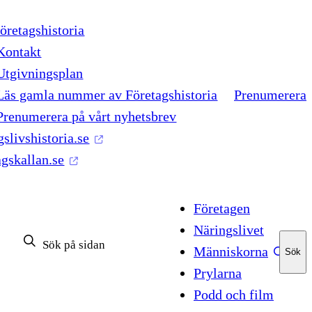
retagshistoria
Kontakt
Utgivningsplan
Läs gamla nummer av Företagshistoria
Prenumerera
Prenumerera på vårt nyhetsbrev
gslivshistoria.se
agskallan.se
Företagen
Näringslivet
Människorna
Sök
Sök
Prylarna
Podd och film