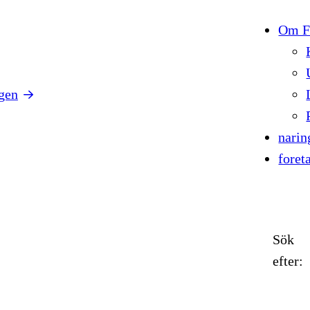
Om Fö
gen
narin
foret
Sök
efter: