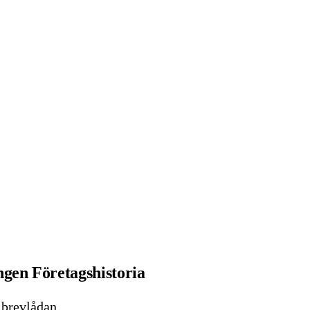
gen Företagshistoria
i brevlådan