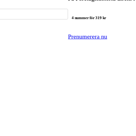
4 nummer för 319 kr
Prenumerera nu
ingslivshistoria från Centrum för Näringslivshistoria. S
etags historia?