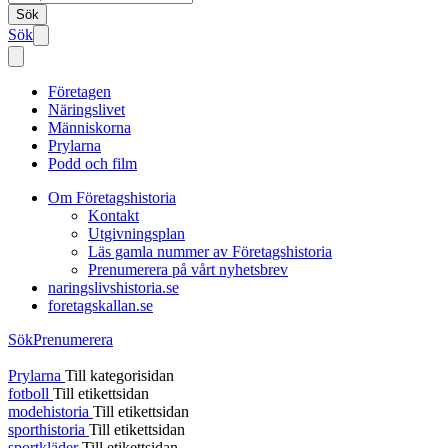
Sök
Sök
Företagen
Näringslivet
Människorna
Prylarna
Podd och film
Om Företagshistoria
Kontakt
Utgivningsplan
Läs gamla nummer av Företagshistoria
Prenumerera på vårt nyhetsbrev
naringslivshistoria.se
foretagskallan.se
Sök
Prenumerera
Prylarna
Till kategorisidan
fotboll
Till etikettsidan
modehistoria
Till etikettsidan
sporthistoria
Till etikettsidan
sportkläder
Till etikettsidan