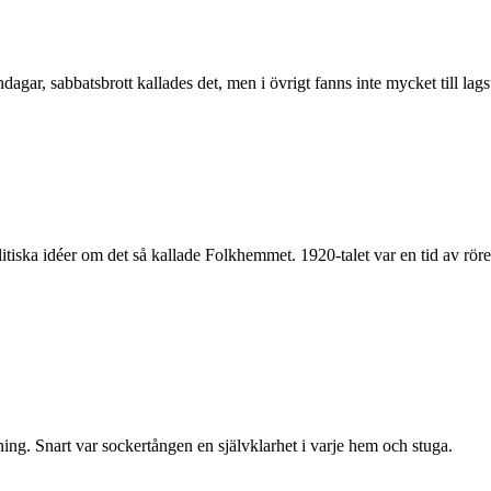
dagar, sabbats­brott kallades det, men i övrigt fanns inte mycket till lag­s
ska idéer om det så kallade Folk­hemmet. 1920-talet var en tid av rörelse
ing. Snart var socker­tången en själv­klarhet i varje hem och stuga.