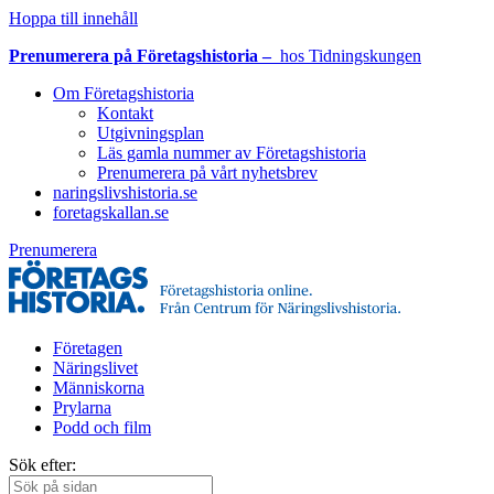
Hoppa till innehåll
Prenumerera på Företagshistoria –
hos Tidningskungen
Om Företagshistoria
Kontakt
Utgivningsplan
Läs gamla nummer av Företagshistoria
Prenumerera på vårt nyhetsbrev
naringslivshistoria.se
foretagskallan.se
Prenumerera
Företagen
Näringslivet
Människorna
Prylarna
Podd och film
Sök efter: