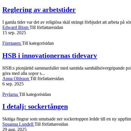
Reglering av arbetstider
I gamla tider var det av religiösa skäl strängt förbjudet att arbeta på sön
Edward Blom
Till författaresidan
15 sep. 2025
Företagen
Till kategorisidan
HSB i innovationernas tidevarv
HSB:s pionjärtid samman­faller med samtida samhälls­över­gripande politi
göra med alla sopor s...
Anna Ohlsson
Till författaresidan
6 sep. 2025
Prylarna
Till kategorisidan
I detalj: sockertången
Skitiga fingrar som smutsade ner socker­toppen ledde till en ny upp­finn
Susanna Lundell
Till författaresidan
29 aug. 2025