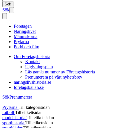
Sök
Sök
Företagen
Näringslivet
Människorna
Prylarna
Podd och film
Om Företagshistoria
Kontakt
Utgivningsplan
Läs gamla nummer av Företagshistoria
Prenumerera på vårt nyhetsbrev
naringslivshistoria.se
foretagskallan.se
Sök
Prenumerera
Prylarna
Till kategorisidan
fotboll
Till etikettsidan
modehistoria
Till etikettsidan
sporthistoria
Till etikettsidan
sportkläder
Till etikettsidan