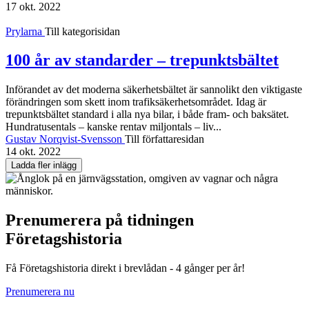
17 okt. 2022
Prylarna
Till kategorisidan
100 år av standarder – trepunktsbältet
Införandet av det moderna säkerhets­bältet är sannolikt den viktigaste
förändringen som skett inom trafik­säkerhetsområdet. Idag är
trepunkts­bältet standard i alla nya bilar, i både fram- och baksätet.
Hundra­tusentals – kanske rentav miljontals – liv...
Gustav Norqvist-Svensson
Till författaresidan
14 okt. 2022
Ladda fler inlägg
Prenumerera på tidningen
Företagshistoria
Få Företagshistoria direkt i brevlådan - 4 gånger per år!
Prenumerera nu