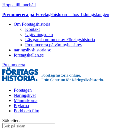
Hoppa till innehåll
Prenumerera på Företagshistoria –
hos Tidningskungen
Om Företagshistoria
Kontakt
Utgivningsplan
Läs gamla nummer av Företagshistoria
Prenumerera på vårt nyhetsbrev
naringslivshistoria.se
foretagskallan.se
Prenumerera
Företagen
Näringslivet
Människorna
Prylarna
Podd och film
Sök efter: