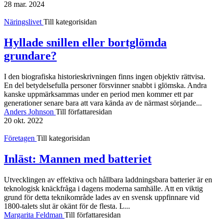
28 mar. 2024
Näringslivet
Till kategorisidan
Hyllade snillen eller bortglömda
grundare?
I den biografiska historieskrivningen finns ingen objektiv rättvisa.
En del betydelsefulla personer försvinner snabbt i glömska. Andra
kanske uppmärksammas under en period men kommer ett par
generationer senare bara att vara kända av de närmast sörjande...
Anders Johnson
Till författaresidan
20 okt. 2022
Företagen
Till kategorisidan
Inläst: Mannen med batteriet
Utvecklingen av effektiva och hållbara laddnings­bara batterier är en
teknologisk knäck­fråga i dagens moderna samhälle. Att en viktig
grund för detta teknik­område lades av en svensk uppfinnare vid
1800-talets slut är okänt för de flesta. L...
Margarita Feldman
Till författaresidan