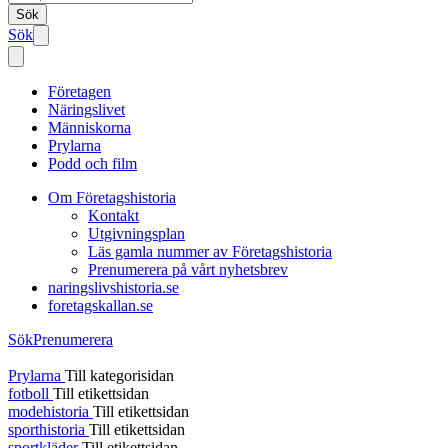
Sök
Sök
Företagen
Näringslivet
Människorna
Prylarna
Podd och film
Om Företagshistoria
Kontakt
Utgivningsplan
Läs gamla nummer av Företagshistoria
Prenumerera på vårt nyhetsbrev
naringslivshistoria.se
foretagskallan.se
Sök
Prenumerera
Prylarna
Till kategorisidan
fotboll
Till etikettsidan
modehistoria
Till etikettsidan
sporthistoria
Till etikettsidan
sportkläder
Till etikettsidan