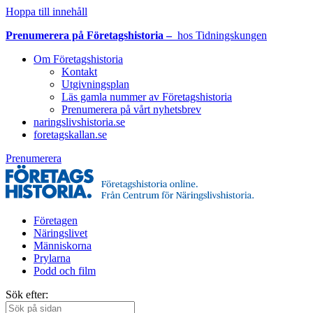
Hoppa till innehåll
Prenumerera på Företagshistoria –
hos Tidningskungen
Om Företagshistoria
Kontakt
Utgivningsplan
Läs gamla nummer av Företagshistoria
Prenumerera på vårt nyhetsbrev
naringslivshistoria.se
foretagskallan.se
Prenumerera
Företagen
Näringslivet
Människorna
Prylarna
Podd och film
Sök efter: