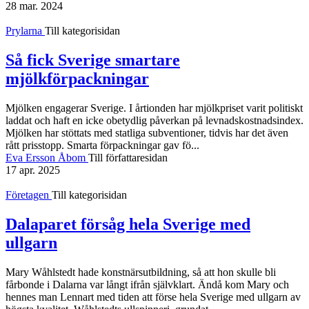
28 mar. 2024
Prylarna
Till kategorisidan
Så fick Sverige smartare
mjölkförpackningar
Mjölken engagerar Sverige. I årtionden har mjölkpriset varit politiskt
laddat och haft en icke obetydlig påverkan på levnads­kostnads­index.
Mjölken har stöttats med statliga subventioner, tidvis har det även
rått prisstopp. Smarta för­packningar gav fö...
Eva Ersson Åbom
Till författaresidan
17 apr. 2025
Företagen
Till kategorisidan
Dalaparet försåg hela Sverige med
ullgarn
Mary Wåhlstedt hade konstnärs­utbildning, så att hon skulle bli
fårbonde i Dalarna var långt ifrån själv­klart. Ändå kom Mary och
hennes man Lennart med tiden att förse hela Sverige med ullgarn av