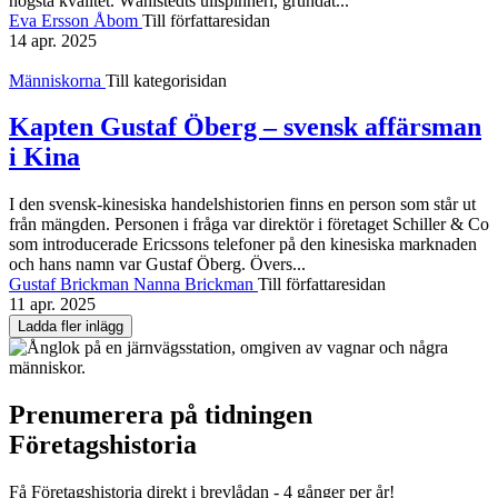
högsta kvalitet. Wåhlstedts ullspinneri, grundat...
Eva Ersson Åbom
Till författaresidan
14 apr. 2025
Människorna
Till kategorisidan
Kapten Gustaf Öberg – svensk affärsman
i Kina
I den svensk-kinesiska handels­historien finns en person som står ut
från mängden. Personen i fråga var direktör i företaget Schiller & Co
som introducerade Ericssons telefoner på den kinesiska marknaden
och hans namn var Gustaf Öberg. Övers...
Gustaf Brickman Nanna Brickman
Till författaresidan
11 apr. 2025
Ladda fler inlägg
Prenumerera på tidningen
Företagshistoria
Få Företagshistoria direkt i brevlådan - 4 gånger per år!