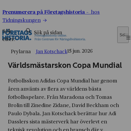
Prenumerera på Företagshistoria –
hos
Tidningskungen
Sök
Sök
efter:
15 jun. 2026
Prylarna
Jan Kotschack
Världsmästarskon Copa Mundial
Fotbollsskon Adidas Copa Mundial har genom
åren använts av flera av världens bästa
fotbollsspelare. Från Maradona och Tomas
Brolin till Zinedine Zidane, David Beckham och
Paulo Dybala. Jan Kotschack berättar hur Adi
Dasslers sista mästerverk har överlevt en
teknisk revolution och en bransch där v...