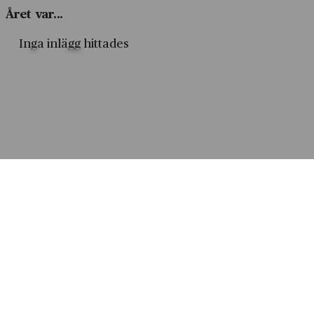
Året var...
Inga inlägg hittades