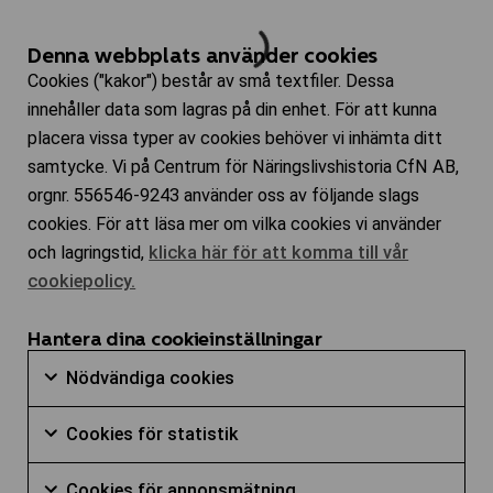
Denna webbplats använder cookies
Cookies ("kakor") består av små textfiler. Dessa
innehåller data som lagras på din enhet. För att kunna
placera vissa typer av cookies behöver vi inhämta ditt
samtycke. Vi på Centrum för Näringslivshistoria CfN AB,
orgnr. 556546-9243 använder oss av följande slags
cookies. För att läsa mer om vilka cookies vi använder
och lagringstid,
klicka här för att komma till vår
cookiepolicy.
Hantera dina cookieinställningar
Nödvändiga
Nödvändiga cookies
cookies
Markera
Cookies
kryssruta
Cookies för statistik
för
för
Markera
att
Cookies
statistik
Cookies för annonsmätning