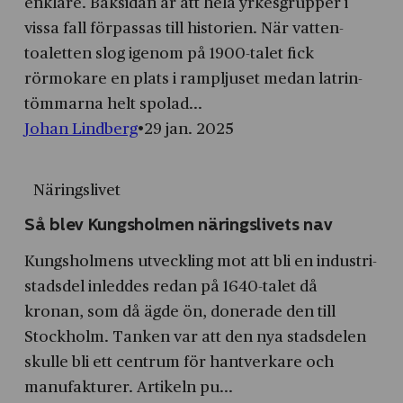
enklare. Baksidan är att hela yrkes­grupper i
Cookies
statistik
till
av
vissa fall förpassas till historien. När vatten­
för
användning
Cookies
toaletten slog igenom på 1900-talet fick
annonsmätning
av
för
rörmokare en plats i rampljuset medan latrin­
Cookies
personlig
tömmarna helt spolad...
för
annonsmätning
Johan Lindberg
29 jan. 2025
anpassade
annonser
Näringslivet
Så blev Kungsholmen näringslivets nav
Kungsholmens utveckling mot att bli en industri­
stadsdel inleddes redan på 1640-talet då
kronan, som då ägde ön, donerade den till
Stockholm. Tanken var att den nya stads­delen
skulle bli ett centrum för hantverkare och
manufakturer. Artikeln pu...