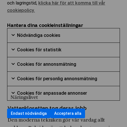
och lagringstid,
klicka här för att komma till vår
cookiepolicy.
Hantera dina cookieinställningar
Nödvändiga
Nödvändiga cookies
cookies
Markera
Cookies
kryssruta
Cookies för statistik
för
för
Markera
att
Cookies
statistik
Cookies för annonsmätning
för
samtycka
för
kryssruta
Markera
att
till
Cookies
annonsmätn
Cookies för personlig annonsmätning
för
samtycka
användning
för
kryssruta
Markera
att
till
av
Cookies
personlig
Cookies för anpassade annonser
för
samtycka
Näringslivet
användning
Nödvändiga
för
annonsmätn
Markera
att
till
av
cookies
anpassade
kryssruta
Vattenklosetten tog deras jobb
för
samtycka
användning
Cookies
Endast nödvändiga
Acceptera alla
annonser
att
till
Den moderna tekniken gör vår vardag allt
av
för
kryssruta
samtycka
användning