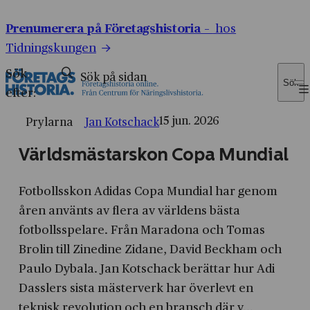
Prenumerera på Företagshistoria –
hos
Tidningskungen
Sök
Sök
efter:
15 jun. 2026
Prylarna
Jan Kotschack
Världsmästarskon Copa Mundial
Fotbollsskon Adidas Copa Mundial har genom
åren använts av flera av världens bästa
fotbollsspelare. Från Maradona och Tomas
Brolin till Zinedine Zidane, David Beckham och
Paulo Dybala. Jan Kotschack berättar hur Adi
Dasslers sista mästerverk har överlevt en
teknisk revolution och en bransch där v...