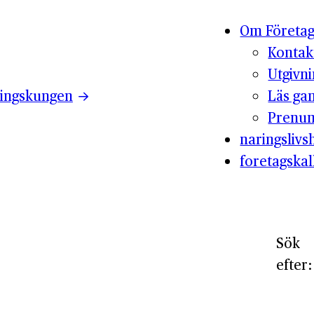
Om Företag
Kontak
Utgivn
ingskungen
Läs ga
Prenum
naringslivsh
foretagskal
Sök
efter: