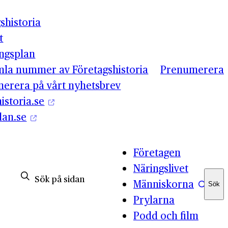
shistoria
t
ingsplan
mla nummer av Företagshistoria
Prenumerera
erera på vårt nyhetsbrev
istoria.se
lan.se
Företagen
Näringslivet
Människorna
Sök
Sök
Prylarna
Podd och film