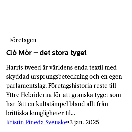
Företagen
Clò Mòr – det stora tyget
Harris tweed är världens enda textil med
skyddad ursprungs­beteckning och en egen
parlaments­lag. Företags­historia reste till
Yttre Hebriderna för att granska tyget som
har fått en kult­stämpel bland allt från
brittiska kungligheter til...
Kristin Pineda Svenske
3 jan. 2025