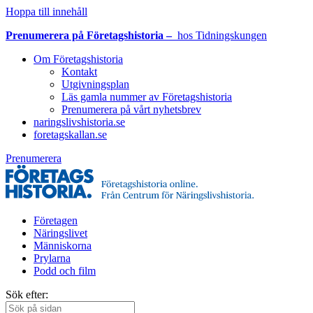
Hoppa till innehåll
Prenumerera på Företagshistoria –
hos Tidningskungen
Om Företagshistoria
Kontakt
Utgivningsplan
Läs gamla nummer av Företagshistoria
Prenumerera på vårt nyhetsbrev
naringslivshistoria.se
foretagskallan.se
Prenumerera
Företagen
Näringslivet
Människorna
Prylarna
Podd och film
Sök efter: