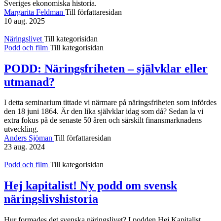
Sveriges ekonomiska historia.
Margarita Feldman
Till författaresidan
10 aug. 2025
Näringslivet
Till kategorisidan
Podd och film
Till kategorisidan
PODD: Näringsfriheten – självklar eller
utmanad?
I detta seminarium tittade vi närmare på näringsfriheten som infördes
den 18 juni 1864. Är den lika självklar idag som då? Sedan la vi
extra fokus på de senaste 50 åren och särskilt finansmarknadens
utveckling.
Anders Sjöman
Till författaresidan
23 aug. 2024
Podd och film
Till kategorisidan
Hej kapitalist! Ny podd om svensk
näringslivshistoria
Hur formades det svenska näringslivet? I podden Hej Kapitalist