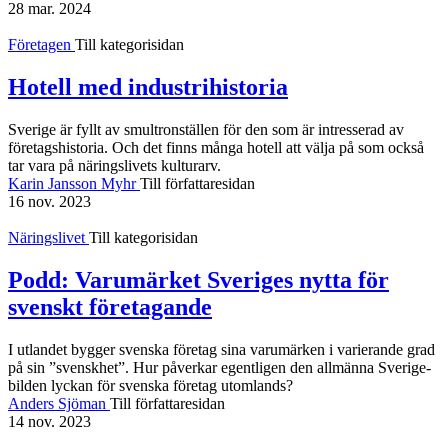
28 mar. 2024
Företagen
Till kategorisidan
Hotell med industrihistoria
Sverige är fyllt av smultronställen för den som är intresserad av
företags­historia. Och det finns många hotell att välja på som också
tar vara på närings­livets kultur­arv.
Karin Jansson Myhr
Till författaresidan
16 nov. 2023
Näringslivet
Till kategorisidan
Podd: Varu­märket Sveriges nytta för
svenskt före­tagande
I utlandet bygger svenska företag sina varu­märken i varierande grad
på sin ”svenskhet”. Hur påverkar egentligen den allmänna Sverige­
bilden lyckan för svenska företag utomlands?
Anders Sjöman
Till författaresidan
14 nov. 2023