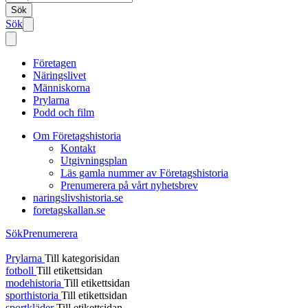
Sök
Sök
Företagen
Näringslivet
Människorna
Prylarna
Podd och film
Om Företagshistoria
Kontakt
Utgivningsplan
Läs gamla nummer av Företagshistoria
Prenumerera på vårt nyhetsbrev
naringslivshistoria.se
foretagskallan.se
Sök
Prenumerera
Prylarna
Till kategorisidan
fotboll
Till etikettsidan
modehistoria
Till etikettsidan
sporthistoria
Till etikettsidan
sportkläder
Till etikettsidan