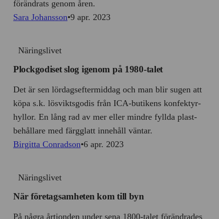
förändrats genom åren.
Sara Johansson
9 apr. 2023
Näringslivet
Plockgodiset slog igenom på 1980-talet
Det är sen lördagseftermiddag och man blir sugen att
köpa s.k. lös­viktsgodis från ICA-butikens konfektyr­
hyllor. En lång rad av mer eller mindre fyllda plast­
behållare med färg­glatt innehåll väntar.
Birgitta Conradson
6 apr. 2023
Näringslivet
När företagsamheten kom till byn
På några årtionden under sena 1800-talet förändrades