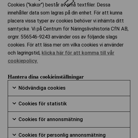
Cookies ("kakor") består av små textfiler. Dessa
innehåller data som lagras på din enhet. För att kunna
placera vissa typer av cookies behöver vi inhämta ditt
samtycke. Vi på Centrum för Näringslivshistoria CfN AB,
orgnr. 556546-9243 använder oss av följande slags
cookies. För att läsa mer om vilka cookies vi använder
och lagringstid,
klicka här för att komma till vår
cookiepolicy.
Hantera dina cookieinställningar
Nödvändiga
Nödvändiga cookies
cookies
Markera
Cookies
kryssruta
Cookies för statistik
för
för
Markera
att
Cookies
statistik
Cookies för annonsmätning
för
samtycka
för
kryssruta
Markera
att
till
Cookies
annonsmätn
Cookies för personlig annonsmätning
för
samtycka