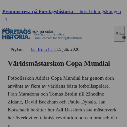
Prenumerera på Företagshistoria –
hos Tidningskungen
Sök
Sök
efter:
15 jun. 2026
Prylarna
Jan Kotschack
Världsmästarskon Copa Mundial
Fotbollsskon Adidas Copa Mundial har genom åren
använts av flera av världens bästa fotbollsspelare.
Från Maradona och Tomas Brolin till Zinedine
Zidane, David Beckham och Paulo Dybala. Jan
Kotschack berättar hur Adi Dasslers sista mästerverk
har överlevt en teknisk revolution och en bransch där
v...