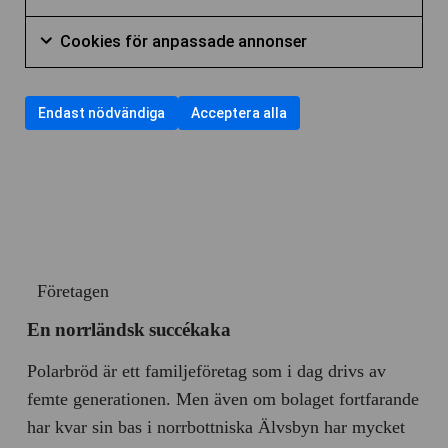
användning
för
kryssruta
Markera
att
till
av
Cookies
personlig
Cookies för anpassade annonser
för
samtycka
användning
Nödvändiga
för
annonsmätn
Markera
att
till
av
cookies
anpassade
kryssruta
för
samtycka
användning
Cookies
Endast nödvändiga
Acceptera alla
annonser
att
till
av
för
kryssruta
samtycka
användning
Cookies
statistik
till
av
för
användning
Cookies
annonsmätning
av
för
Cookies
personlig
Företagen
för
annonsmätning
anpassade
En norrländsk succékaka
annonser
Polarbröd är ett familje­företag som i dag drivs av
femte generationen. Men även om bolaget fortfarande
har kvar sin bas i norr­bottniska Älvsbyn har mycket