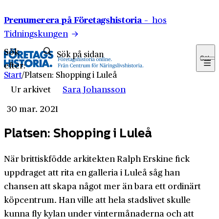
Hoppa till innehåll
Prenumerera på Företagshistoria –
hos
Tidningskungen
Sök
Sök
efter:
Start
/
Platsen: Shopping i Luleå
Ur arkivet
Sara Johansson
30 mar. 2021
Platsen: Shopping i Luleå
När brittiskfödde arkitekten Ralph Erskine fick
uppdraget att rita en galleria i Luleå såg han
chansen att skapa något mer än bara ett ordinärt
köpcentrum. Han ville att hela stadslivet skulle
kunna fly kylan under vintermånaderna och att