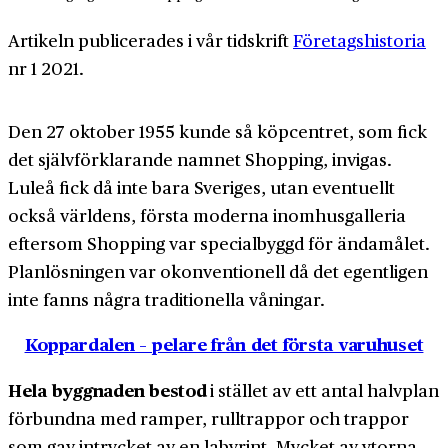
Artikeln publicerades i vår tidskrift
Företagshistoria
nr 1 2021.
Den 27 oktober 1955 kunde så köpcentret, som fick
det självförklarande namnet Shopping, invigas.
Luleå fick då inte bara Sveriges, utan eventuellt
också världens, första moderna inomhusgalleria
eftersom Shopping var specialbyggd för ändamålet.
Planlösningen var okonventionell då det egentligen
inte fanns några traditionella våningar.
Koppardalen – pelare från det första varuhuset
Hela byggnaden bestod
i stället av ett antal halvplan
förbundna med ramper, rulltrappor och trappor
som gav intrycket av en labyrint. Mycket av ytorna