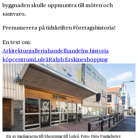
byggnaden skulle uppmuntra till möten och
samvaro.
Prenumerera på tidskriften Företagshistoria!
En text om:
Arkitektur
galleria
handel
handelns historia
köpcentrum
Luleå
Ralph Erskine
shopping
En av ingångarna till Shopping till Luleå. Foto: Diös Fastigheter.