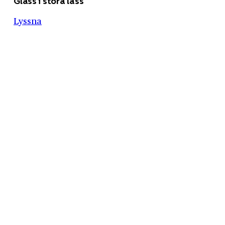
Glass i stora lass
Lyssna