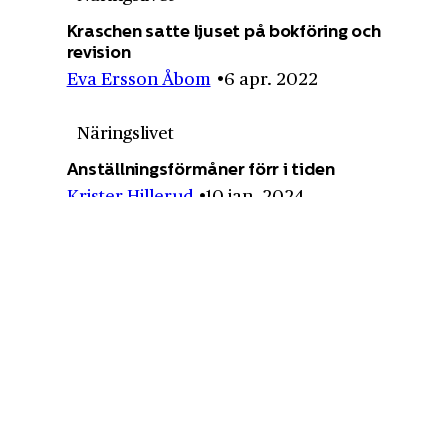
Kraschen satte ljuset på bokföring och
revision
Eva Ersson Åbom
6 apr. 2022
Näringslivet
Anställningsförmåner förr i tiden
Krister Hillerud
10 jan. 2024
Näringslivet
Alla tiders reklam
Karin Jansson Myhr
13 okt. 2021