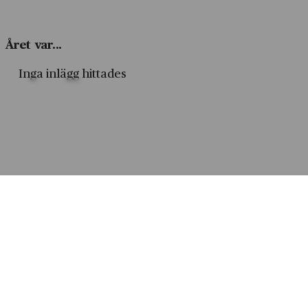
Året var...
Inga inlägg hittades