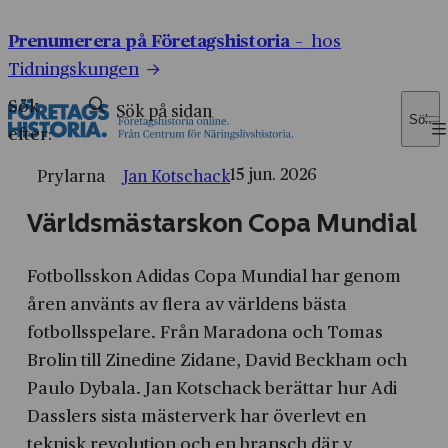
Prenumerera på Företagshistoria –
hos
Tidningskungen
Sök
Sök
efter:
15 jun. 2026
Prylarna
Jan Kotschack
Världsmästarskon Copa Mundial
Fotbollsskon Adidas Copa Mundial har genom
åren använts av flera av världens bästa
fotbollsspelare. Från Maradona och Tomas
Brolin till Zinedine Zidane, David Beckham och
Paulo Dybala. Jan Kotschack berättar hur Adi
Dasslers sista mästerverk har överlevt en
teknisk revolution och en bransch där v...