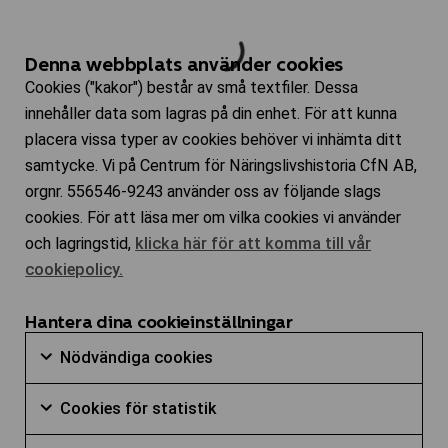
Denna webbplats använder cookies
Cookies ("kakor") består av små textfiler. Dessa
innehåller data som lagras på din enhet. För att kunna
placera vissa typer av cookies behöver vi inhämta ditt
samtycke. Vi på Centrum för Näringslivshistoria CfN AB,
orgnr. 556546-9243 använder oss av följande slags
cookies. För att läsa mer om vilka cookies vi använder
och lagringstid,
klicka här för att komma till vår
cookiepolicy.
Hantera dina cookieinställningar
Nödvändiga
Nödvändiga cookies
cookies
Markera
Cookies
kryssruta
Cookies för statistik
för
för
Markera
att