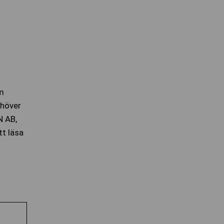
om
ehöver
N AB,
tt läsa
Nödvändiga