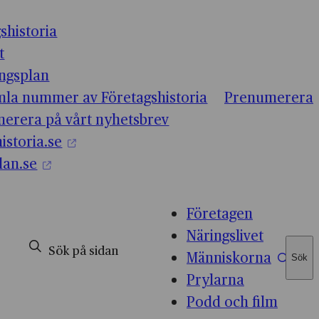
shistoria
t
ingsplan
mla nummer av Företagshistoria
Prenumerera
erera på vårt nyhetsbrev
istoria.se
lan.se
Företagen
Näringslivet
Människorna
Sök
Sök
Prylarna
Podd och film