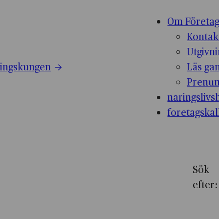
Om Företag
Kontak
Utgivn
ingskungen
Läs ga
Prenum
naringslivsh
foretagskal
Sök
efter: