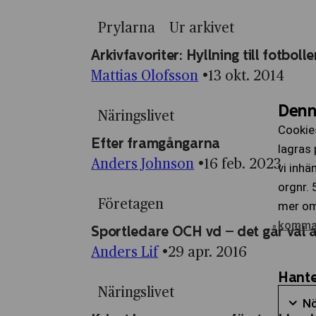
Prylarna
Ur arkivet
Arkivfavoriter: Hyllning till fotboll
Mattias Olofsson
13 okt. 2014
Denn
Näringslivet
Cookies
Efter framgångarna
lagras 
Anders Johnson
16 feb. 2023
vi inhä
orgnr.
Företagen
mer om 
komma t
Sportledare OCH vd – det går väl a
Anders Lif
29 apr. 2016
Hante
Näringslivet
Nö