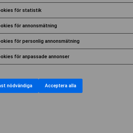
era
okies för statistik
era
okies för annonsmätning
ycka
era
okies för personlig annonsmätning
ycka
ndning
era
okies för anpassade annonser
ycka
ndning
era
ändiga
ies
ycka
ndning
ies
ast nödvändiga
Acceptera alla
ycka
ndning
ies
stik
ndning
ies
nsmätning
ies
onlig