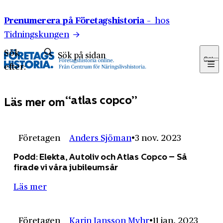
Hoppa till innehåll
Prenumerera på Företagshistoria –
hos
Tidningskungen
Sök
Sök
efter:
atlas copco
Läs mer om
Företagen
Anders Sjöman
3 nov. 2023
Podd: Elekta, Autoliv och Atlas Copco – Så
firade vi våra jubileumsår
Läs mer
Företagen
Karin Jansson Myhr
11 jan. 2023