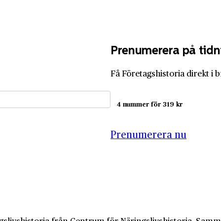
Prenumerera på tidn
Få Företagshistoria direkt i 
4 nummer för 319 kr
Prenumerera nu
slivshistoria från Centrum för Näringslivshistoria. Samma 