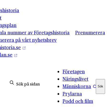
shistoria
t
ingsplan
mla nummer av Företagshistoria
Prenumerera
erera på vårt nyhetsbrev
istoria.se
lan.se
Företagen
Näringslivet
Människorna
Sök
Sök
Prylarna
Podd och film