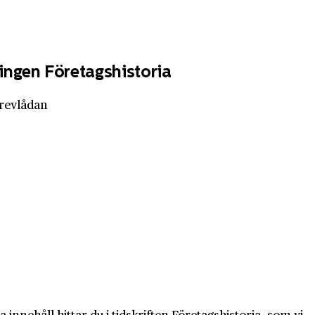
ingen Företagshistoria
brevlådan
innehåll hittar du i tidskriften Företagshistoria, som vi