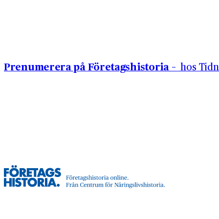
Hoppa till innehåll
Prenumerera på Företagshistoria –
hos Tidn