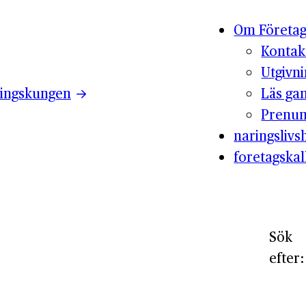
Om Företag
Kontak
Utgivn
ingskungen
Läs ga
Prenum
naringslivsh
foretagskal
Sök
efter: