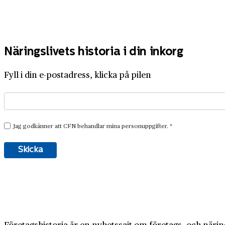
Näringslivets historia i din inkorg
Fyll i din e-postadress, klicka på pilen
Företagshistoria är en nyhetssajt om företags- och näring