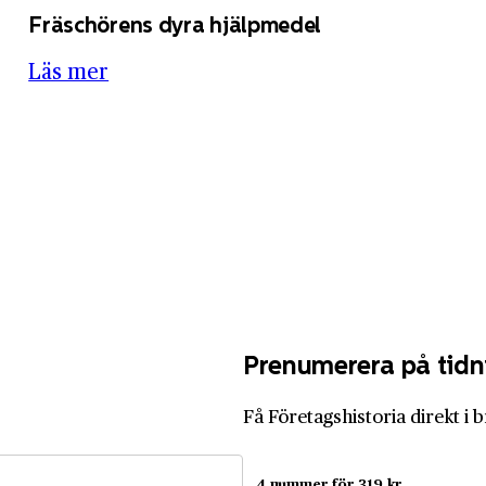
Fräschörens dyra hjälpmedel
Läs mer
Prenumerera på tidn
Få Företagshistoria direkt i 
4 nummer för 319 kr