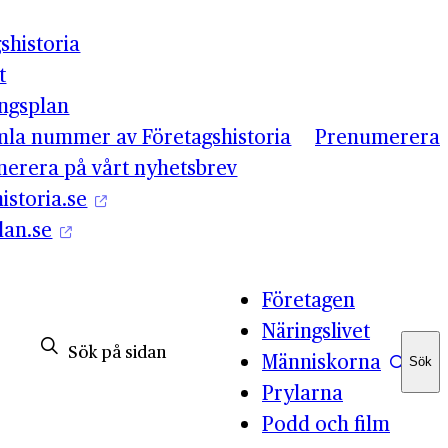
shistoria
t
ingsplan
mla nummer av Företagshistoria
Prenumerera
erera på vårt nyhetsbrev
istoria.se
lan.se
Företagen
Näringslivet
Människorna
Sök
Sök
Prylarna
Podd och film