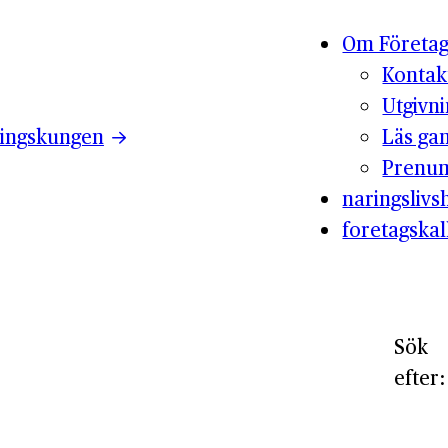
Om Företag
Kontak
Utgivn
ingskungen
Läs ga
Prenum
naringslivsh
foretagskal
Sök
efter: