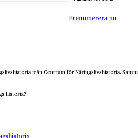
Prenumerera nu
slivshistoria från Centrum för Näringslivshistoria. Samma 
gs historia?
gshistoria