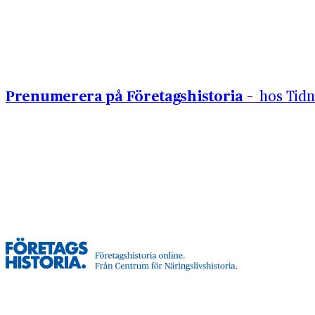
Hoppa till innehåll
Prenumerera på Företagshistoria –
hos Tidn